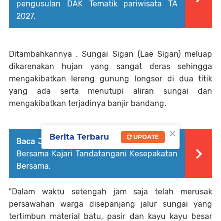
pengusulan DAK Tematik pariwisata TA
2027.
Ditambahkannya , Sungai Sigan (Lae Sigan) meluap
dikarenakan hujan yang sangat deras sehingga
mengakibatkan lereng gunung longsor di dua titik
yang ada serta menutupi aliran sungai dan
mengakibatkan terjadinya banjir bandang.
×
Berita Terbaru
UPDATE
Baca Juga :
Bupati Humbang Hasundutan
Bersama Kajari Tandatangani Kesepakatan
Bersama.
"Dalam waktu setengah jam saja telah merusak
persawahan warga disepanjang jalur sungai yang
tertimbun material batu, pasir dan kayu kayu besar