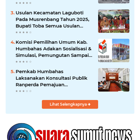
Usulan Kecamatan Laguboti
Pada Musrenbang Tahun 2025,
Bupati Toba Semua Usulan
Harus Mendukung
Pertumbuhan Pariwisata.
Komisi Pemilihan Umum Kab.
Humbahas Adakan Sosialisasi &
Simulasi, Pemungutan Sampai
Rekapitulasi Suara.
Pemkab Humbahas
Laksanakan Konsultasi Publik
Ranperda Pemajuan
Kebudayaan Daerah
Lihat Selengkapnya