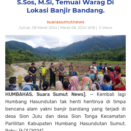
S.Sos, M.Si, Temuai Warag Di
Lokasi Banjir Bandang.
suarasumutnews
Jumat, 08 Maret 2024 | Maret 08, 2024 WIB |
0
Views
HUMBAHAS, Suara Sumut News]
, — Kembali lagi
Humbang Hasundutan tak henti hentinya di timpa
bencana alam yakni banjir bandang yang terjadi di
desa Sion Julu dan desa Sion Tonga Kecamatan
Parlilitan Kabupaten Humbang Hasundutan Sumut,
Rabu, (6/3/2024).