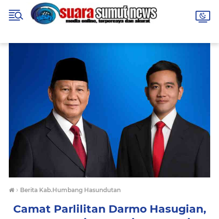
›
Berita Kab.Humbang Hasundutan
Camat Parlilitan Darmo Hasugian,