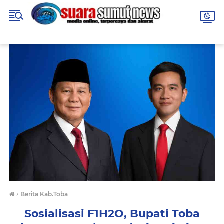
›
Berita Kab.Toba
Sosialisasi F1H2O, Bupati Toba