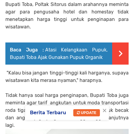
Bupati Toba, Poltak Sitorus dalam arahannya meminta
agar para pengusaha hotel dan homestay tidak
menetapkan harga tinggi untuk penginapan para
wisatawan.
Baca Juga :
Atasi Kelangkaan Pupuk,
Bupati Toba Ajak Gunakan Pupuk Organik
"Kalau bisa jangan tinggi-tinggi kali harganya, supaya
wisatawan kita merasa nyaman," harapnya.
Tidak hanya soal harga penginapan, Bupati Toba juga
meminta agar tarif angkutan untuk moda transportasi
×
roda tiga dan roda empat tetap stabil. "Untuk becak
Berita Terbaru
UPDATE
dan angkot juga jangannaik tinggi-tinggi," lanjutnya
lagi.