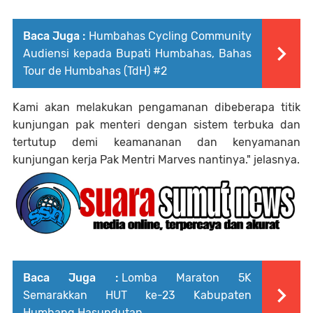
Baca Juga :
Humbahas Cycling Community
Audiensi kepada Bupati Humbahas, Bahas
Tour de Humbahas (TdH) #2
Kami akan melakukan pengamanan dibeberapa titik
kunjungan pak menteri dengan sistem terbuka dan
tertutup demi keamananan dan kenyamanan
kunjungan kerja Pak Mentri Marves nantinya." jelasnya.
Baca Juga :
Lomba Maraton 5K
Semarakkan HUT ke-23 Kabupaten
Humbang Hasundutan