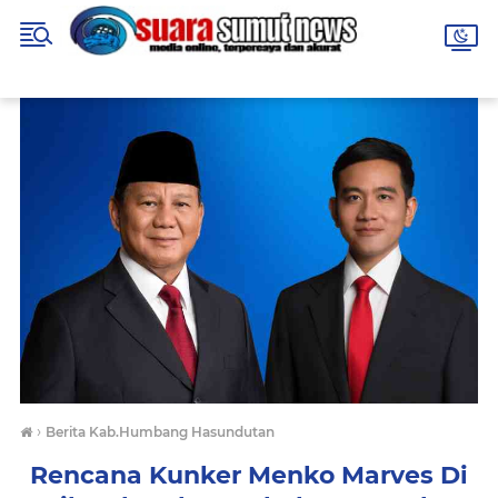
›
Berita Kab.Humbang Hasundutan
Rencana Kunker Menko Marves Di