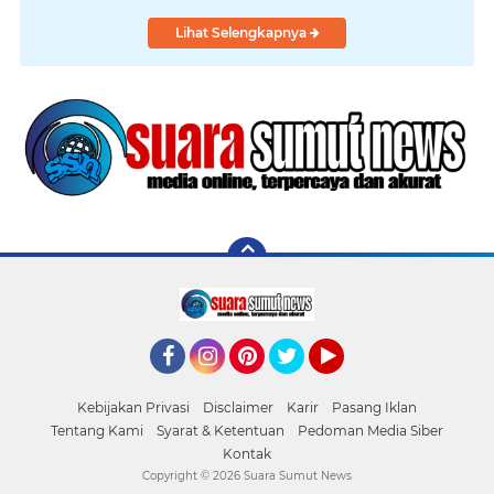
Lihat Selengkapnya
Facebook
Instagram
Pinterest
Twitter
YouTube
Kebijakan Privasi
Disclaimer
Karir
Pasang Iklan
Tentang Kami
Syarat & Ketentuan
Pedoman Media Siber
Kontak
Copyright ©
2026 Suara Sumut News