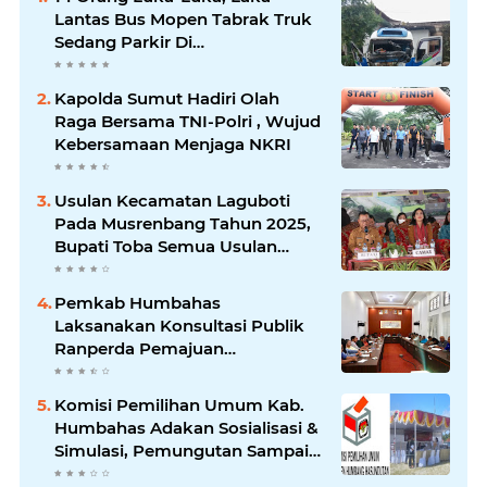
Lantas Bus Mopen Tabrak Truk
Sedang Parkir Di
Siborongborong
Kapolda Sumut Hadiri Olah
Raga Bersama TNI-Polri , Wujud
Kebersamaan Menjaga NKRI
Usulan Kecamatan Laguboti
Pada Musrenbang Tahun 2025,
Bupati Toba Semua Usulan
Harus Mendukung
Pertumbuhan Pariwisata.
Pemkab Humbahas
Laksanakan Konsultasi Publik
Ranperda Pemajuan
Kebudayaan Daerah
Komisi Pemilihan Umum Kab.
Humbahas Adakan Sosialisasi &
Simulasi, Pemungutan Sampai
Rekapitulasi Suara.