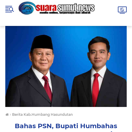
›
Berita Kab.Humbang Hasundutan
Bahas PSN, Bupati Humbahas