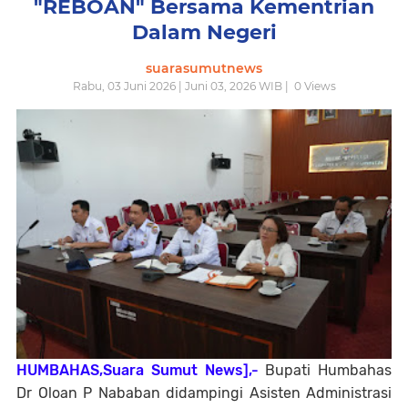
"REBOAN" Bersama Kementrian
Dalam Negeri
suarasumutnews
Rabu, 03 Juni 2026 | Juni 03, 2026 WIB |
0
Views
HUMBAHAS,Suara Sumut News],-
Bupati Humbahas
Dr Oloan P Nababan didampingi Asisten Administrasi