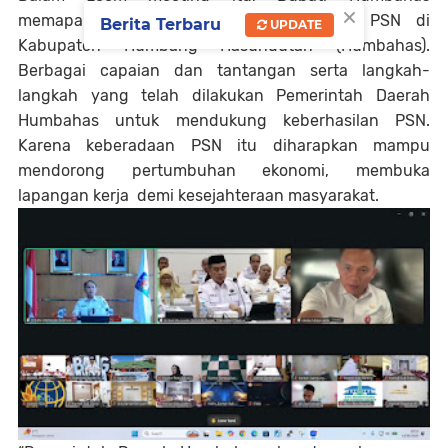
×
memaparkan perkembangan pelaksanaan PSN di
Berita Terbaru
UPDATE
Kabupaten Humbang Hasundutan (Humbahas).
Berbagai capaian dan tantangan serta langkah-
langkah yang telah dilakukan Pemerintah Daerah
Humbahas untuk mendukung keberhasilan PSN.
Karena keberadaan PSN itu diharapkan mampu
mendorong pertumbuhan ekonomi, membuka
lapangan kerja demi kesejahteraan masyarakat.