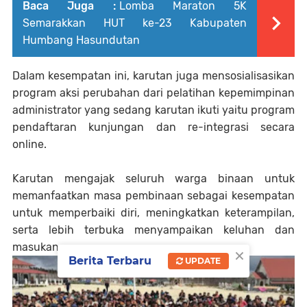
Baca Juga :
Lomba Maraton 5K
Semarakkan HUT ke-23 Kabupaten
Humbang Hasundutan
Dalam kesempatan ini, karutan juga mensosialisasikan
program aksi perubahan dari pelatihan kepemimpinan
administrator yang sedang karutan ikuti yaitu program
pendaftaran kunjungan dan re-integrasi secara
online.
Karutan mengajak seluruh warga binaan untuk
memanfaatkan masa pembinaan sebagai kesempatan
untuk memperbaiki diri, meningkatkan keterampilan,
serta lebih terbuka menyampaikan keluhan dan
masukan.
×
Berita Terbaru
UPDATE