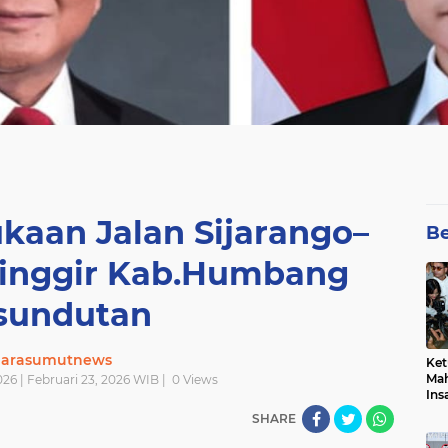
aan Jalan Sijarango–
Be
ninggir Kab.Humbang
sundutan
uarasumutnews
Ket
Mah
026 | Februari 23, 2026 WIB |
0
Views
Ins
Men
SHARE
Pem