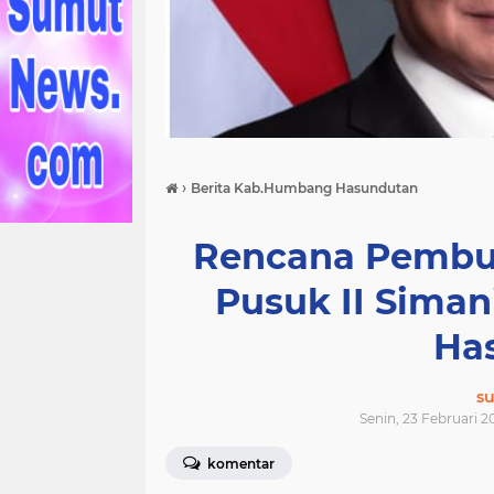
›
Berita Kab.Humbang Hasundutan
Rencana Pembuk
Pusuk II Sima
Ha
s
Senin, 23 Februari 2
komentar