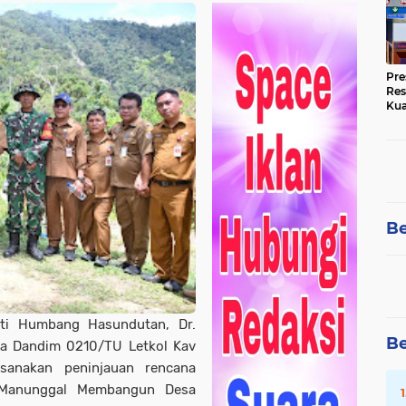
Pre
Res
Kua
Tin
Be
i Humbang Hasundutan, Dr.
Be
a Dandim 0210/TU Letkol Kav
sanakan peninjauan rencana
 Manunggal Membangun Desa