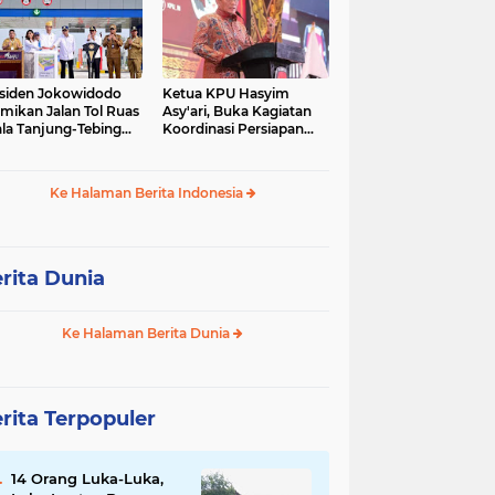
siden Jokowidodo
Ketua KPU Hasyim
mikan Jalan Tol Ruas
Asy'ari, Buka Kagiatan
la Tanjung-Tebing
Koordinasi Persiapan
ggi-Parapat.
Penyelesaian
Perselisihan
Ke Halaman Berita Indonesia
rita Dunia
Ke Halaman Berita Dunia
rita Terpopuler
14 Orang Luka-Luka,