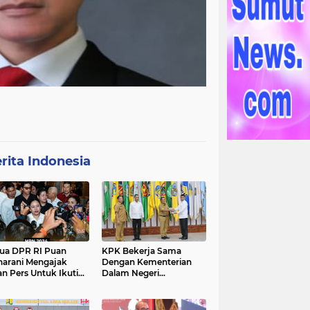
rita Indonesia
ua DPR RI Puan
KPK Bekerja Sama
arani Mengajak
Dengan Kementerian
an Pers Untuk Ikuti
Dalam Negeri
gawal Proses
Menyelenggarakan
ilu 2024
Rakornas