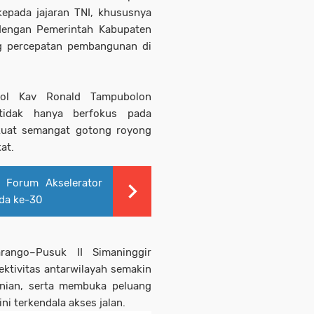
kepada jajaran TNI, khususnya
dengan Pemerintah Kabupaten
 percepatan pembangunan di
kol Kav Ronald Tampubolon
idak hanya berfokus pada
kuat semangat gotong royong
at.
 Forum Akselerator
tda ke-30
rango–Pusuk II Simaninggir
ektivitas antarwilayah semakin
tanian, serta membuka peluang
i terkendala akses jalan.