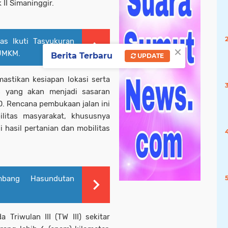
II Simaninggir.
as Ikuti Tasyukuran
×
 UMKM.
Berita Terbaru
UPDATE
astikan kesiapan lokasi serta
n yang akan menjadi sasaran
. Rencana pembukaan jalan ini
ilitas masyarakat, khususnya
hasil pertanian dan mobilitas
mbang Hasundutan
Triwulan III (TW III) sekitar