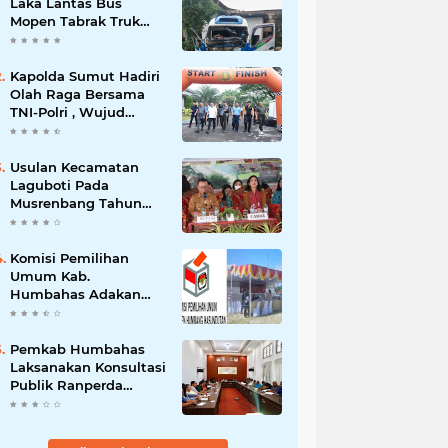
Laka Lantas Bus
Mopen Tabrak Truk
Sedang Parkir Di
Siborongborong
Kapolda Sumut Hadiri
Olah Raga Bersama
TNI-Polri , Wujud
Kebersamaan Menjaga
NKRI
Usulan Kecamatan
Laguboti Pada
Musrenbang Tahun
2025, Bupati Toba
Semua Usulan Harus
Mendukung
Komisi Pemilihan
Pertumbuhan
Umum Kab.
Pariwisata.
Humbahas Adakan
Sosialisasi & Simulasi,
Pemungutan Sampai
Rekapitulasi Suara.
Pemkab Humbahas
Laksanakan Konsultasi
Publik Ranperda
Pemajuan
Kebudayaan Daerah