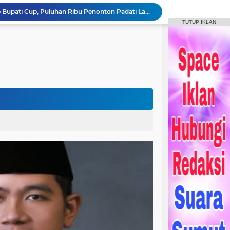
Bupati Humbahas Berikan Apresiasi kepada ‘Pahlawan Orange’ Ditengah Rangkaian Kegiatan HUT ke-23 Kab. Humbahas
TUTUP IKLAN
Bupati Humbahas Letakkan Batu Pertama Pembangunan Cath Lab RSUD Doloksanggul
ogramkan Menjadi Puskesmas Rawat Inap.
Bupati Humbahas Bersama Ketua Tim Wasev Pusterad Tinjau Sasaran TMMD.
Pemkab Humbang Hasundutan Salurkan Bantuan Sosial kepada Korban Kebakaran di Kecamatan Paranginan
Forum Konsultasi Publik RSUD Doloksanggul, Perkuat Komitmen Tingkatkan Mutu Pelayanan Kesehatan
Sinergi Pemkab Humbahas, Dinas Pertanian Sumut, dan Kodam I Bukit Barisan laksanakan Pemulihan 207 Hektar Lahan Sawah Pascabencana
Rangkaian HUT Ke-23 Humbahas KEREN, Artis “Halak Hita” Semarakkan Suasana di Bukit Inspirasi
Bupati Tandatangani Prasasti, Tanda Penghormatan Bagi Pejuang Terbentuknya Kabupaten Humbahas
Bupati Humbahas Tutup Bupati Cup, Puluhan Ribu Penonton Padati Lapangan Merdeka Saksikan Final.