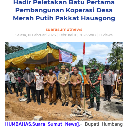
Hadir Peletakan Batu Pertama
Pembangunan Koperasi Desa
Merah Putih Pakkat Hauagong
suarasumutnews
Selasa, 10 Februari 2026 | Februari 10, 2026 WIB |
0
Views
HUMBAHAS,Suara Sumut News],
- Bupati Humbang