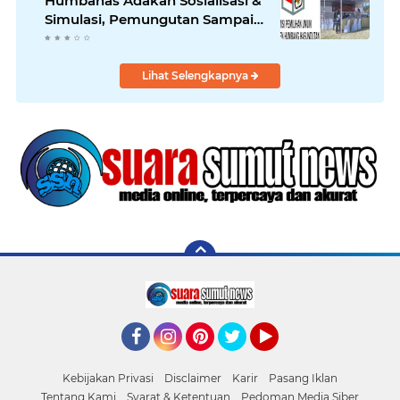
Humbahas Adakan Sosialisasi &
Simulasi, Pemungutan Sampai
Rekapitulasi Suara.
Lihat Selengkapnya
Facebook
Instagram
Pinterest
Twitter
YouTube
Kebijakan Privasi
Disclaimer
Karir
Pasang Iklan
Tentang Kami
Syarat & Ketentuan
Pedoman Media Siber