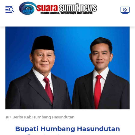
›
Berita Kab.Humbang Hasundutan
Bupati Humbang Hasundutan