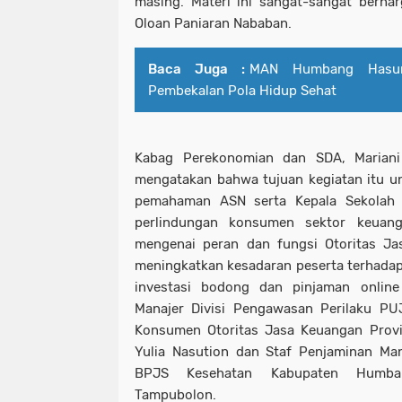
masing. Materi ini sangat-sangat berha
Oloan Paniaran Nababan.
Baca Juga :
MAN Humbang Hasun
Pembekalan Pola Hidup Sehat
Kabag Perekonomian dan SDA, Mariani
mengatakan bahwa tujuan kegiatan itu un
pemahaman ASN serta Kepala Sekolah 
perlindungan konsumen sektor keuan
mengenai peran dan fungsi Otoritas Ja
meningkatkan kesadaran peserta terhadap r
investasi bodong dan pinjaman online
Manajer Divisi Pengawasan Perilaku PU
Konsumen Otoritas Jasa Keuangan Provi
Yulia Nasution dan Staf Penjaminan Ma
BPJS Kesehatan Kabupaten Humba
Tampubolon.