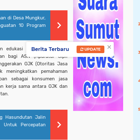
an di Desa Mungkur,
guatan 10 Program
×
n edukasi informasi layanan
Berita Terbaru
UPDATE
an bagi ASN (Aparatur Sipil
nggerakan OJK (Otoritas Jasa
tuk meningkatkan pemahaman
ban sebagai konsumen jasa
an kerja sama antara OJK dan
tan.
g Hasundutan Jalin
, Untuk Percepatan