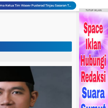
Bupati Humbahas Bersama Ketua Tim Wasev Pusterad Tinjau Sasaran TMMD.
TUTUP IKLAN
Pemkab Humbang Hasundutan Salurkan Bantuan Sosial kepada Korban Kebakaran di Kecamatan Paranginan
Forum Konsultasi Publik RSUD Doloksanggul, Perkuat Komitmen Tingkatkan Mutu Pelayanan Kesehatan
Sinergi Pemkab Humbahas, Dinas Pertanian Sumut, dan Kodam I Bukit Barisan laksanakan Pemulihan 207 Hektar Lahan Sawah Pascabencana
Rangkaian HUT Ke-23 Humbahas KEREN, Artis “Halak Hita” Semarakkan Suasana di Bukit Inspirasi
Bupati Tandatangani Prasasti, Tanda Penghormatan Bagi Pejuang Terbentuknya Kabupaten Humbahas
Bupati Humbahas Tutup Bupati Cup, Puluhan Ribu Penonton Padati Lapangan Merdeka Saksikan Final.
Bupati Humbahas Berikan Apresiasi kepada ‘Pahlawan Orange’ Ditengah Rangkaian Kegiatan HUT ke-23 Kab. Humbahas
Bupati Humbahas Letakkan Batu Pertama Pembangunan Cath Lab RSUD Doloksanggul
Bupati Humbang Hasundutan Serahkan KUA-PPAS Perubahan APBD Tahun Anggaran 2026