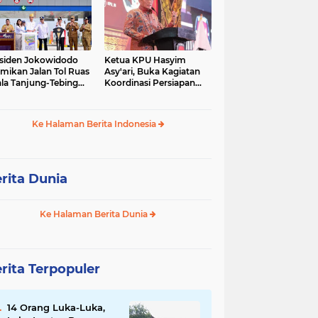
siden Jokowidodo
Ketua KPU Hasyim
mikan Jalan Tol Ruas
Asy'ari, Buka Kagiatan
la Tanjung-Tebing
Koordinasi Persiapan
ggi-Parapat.
Penyelesaian
Perselisihan
Ke Halaman Berita Indonesia
rita Dunia
Ke Halaman Berita Dunia
rita Terpopuler
14 Orang Luka-Luka,