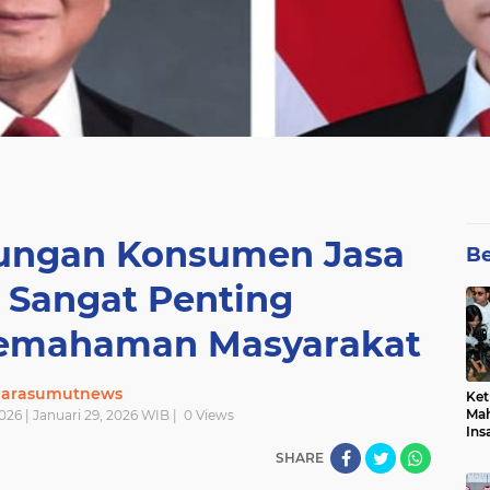
dungan Konsumen Jasa
Be
 Sangat Penting
emahaman Masyarakat
uarasumutnews
Ket
Mah
026 | Januari 29, 2026 WIB |
0
Views
Ins
Men
SHARE
Pem