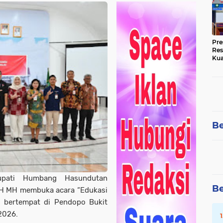
Pre
Res
Kua
Tin
Be
ati Humbang Hasundutan
Be
SH MH membuka acara “Edukasi
 bertempat di Pendopo Bukit
 2026.