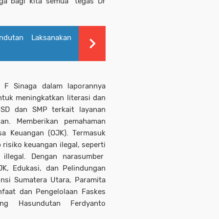
rga bagi kita semua” tegas Dr
dutan Laksanakan
 F Sinaga dalam laporannya
tuk meningkatkan literasi dan
SD dan SMP terkait layanan
gan. Memberikan pemahaman
sa Keuangan (OJK). Termasuk
isiko keuangan ilegal, seperti
 illegal. Dengan narasumber
JK, Edukasi, dan Pelindungan
nsi Sumatera Utara, Paramita
nfaat dan Pengelolaan Faskes
ng Hasundutan Ferdyanto