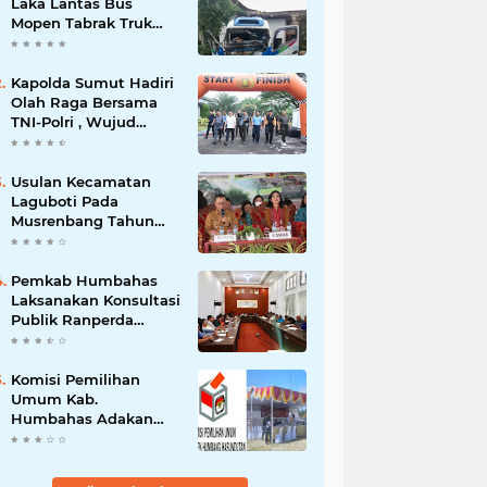
Laka Lantas Bus
Mopen Tabrak Truk
Sedang Parkir Di
Siborongborong
Kapolda Sumut Hadiri
Olah Raga Bersama
TNI-Polri , Wujud
Kebersamaan Menjaga
NKRI
Usulan Kecamatan
Laguboti Pada
Musrenbang Tahun
2025, Bupati Toba
Semua Usulan Harus
Mendukung
Pemkab Humbahas
Pertumbuhan
Laksanakan Konsultasi
Pariwisata.
Publik Ranperda
Pemajuan
Kebudayaan Daerah
Komisi Pemilihan
Umum Kab.
Humbahas Adakan
Sosialisasi & Simulasi,
Pemungutan Sampai
Rekapitulasi Suara.