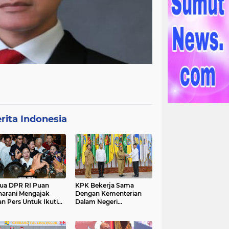
rita Indonesia
ua DPR RI Puan
KPK Bekerja Sama
arani Mengajak
Dengan Kementerian
an Pers Untuk Ikuti
Dalam Negeri
gawal Proses
Menyelenggarakan
ilu 2024
Rakornas