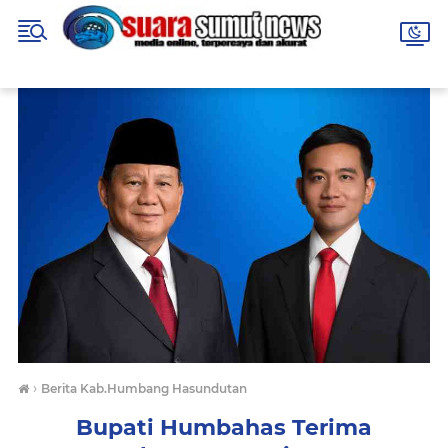
›
Berita Kab.Humbang Hasundutan
Bupati Humbahas Terima