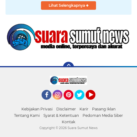
Lihat Selengkapnya
Facebook
Instagram
Pinterest
Twitter
YouTube
Kebijakan Privasi
Disclaimer
Karir
Pasang Iklan
Tentang Kami
Syarat & Ketentuan
Pedoman Media Siber
Kontak
Copyright ©
2026 Suara Sumut News