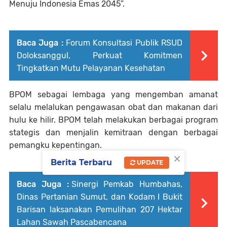
Menuju Indonesia Emas 2045”.
Baca Juga :
Forum Konsultasi Publik RSUD
Doloksanggul, Perkuat Komitmen
Tingkatkan Mutu Pelayanan Kesehatan
BPOM sebagai lembaga yang mengemban amanat
selalu melalukan pengawasan obat dan makanan dari
hulu ke hilir. BPOM telah melakukan berbagai program
stategis dan menjalin kemitraan dengan berbagai
pemangku kepentingan.
×
Berita Terbaru
UPDATE
Baca Juga :
Sinergi Pemkab Humbahas,
Dinas Pertanian Sumut, dan Kodam I Bukit
Barisan laksanakan Pemulihan 207 Hektar
Lahan Sawah Pascabencana