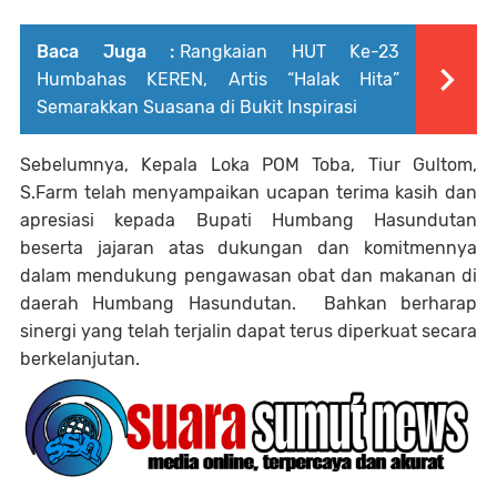
Baca Juga :
Rangkaian HUT Ke-23
Humbahas KEREN, Artis “Halak Hita”
Semarakkan Suasana di Bukit Inspirasi
Sebelumnya, Kepala Loka POM Toba, Tiur Gultom,
S.Farm telah menyampaikan ucapan terima kasih dan
apresiasi kepada Bupati Humbang Hasundutan
beserta jajaran atas dukungan dan komitmennya
dalam mendukung pengawasan obat dan makanan di
daerah Humbang Hasundutan. Bahkan berharap
sinergi yang telah terjalin dapat terus diperkuat secara
berkelanjutan.