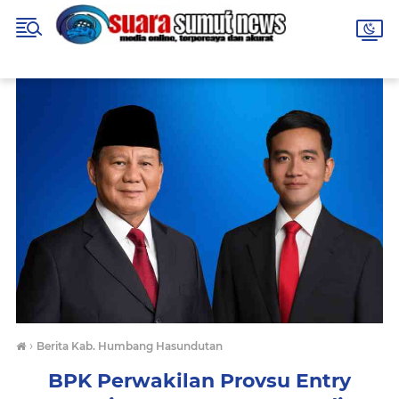
›
Berita Kab. Humbang Hasundutan
BPK Perwakilan Provsu Entry