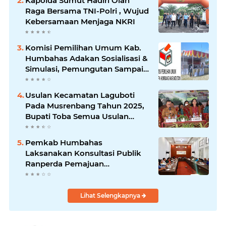
Kapolda Sumut Hadiri Olah
Raga Bersama TNI-Polri , Wujud
Kebersamaan Menjaga NKRI
Komisi Pemilihan Umum Kab.
Humbahas Adakan Sosialisasi &
Simulasi, Pemungutan Sampai
Rekapitulasi Suara.
Usulan Kecamatan Laguboti
Pada Musrenbang Tahun 2025,
Bupati Toba Semua Usulan
Harus Mendukung
Pertumbuhan Pariwisata.
Pemkab Humbahas
Laksanakan Konsultasi Publik
Ranperda Pemajuan
Kebudayaan Daerah
Lihat Selengkapnya