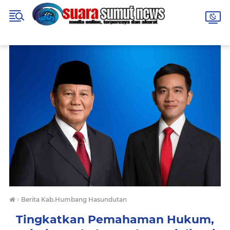
›
Berita Kab.Humbang Hasundutan
Tingkatkan Pemahaman Hukum,