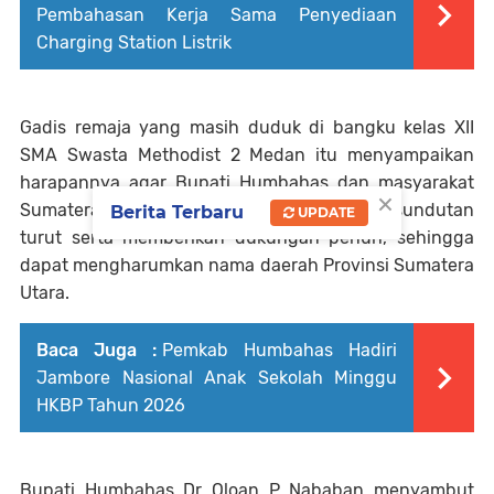
Pembahasan Kerja Sama Penyediaan
Charging Station Listrik
Gadis remaja yang masih duduk di bangku kelas XII
SMA Swasta Methodist 2 Medan itu menyampaikan
harapannya agar Bupati Humbahas dan masyarakat
×
Sumatera khususnya warga Humbang Hasundutan
Berita Terbaru
UPDATE
turut serta memberikan dukungan penuh, sehingga
dapat mengharumkan nama daerah Provinsi Sumatera
Utara.
Baca Juga :
Pemkab Humbahas Hadiri
Jambore Nasional Anak Sekolah Minggu
HKBP Tahun 2026
Bupati Humbahas Dr Oloan P Nababan menyambut