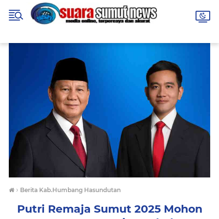
›
Berita Kab.Humbang Hasundutan
Putri Remaja Sumut 2025 Mohon