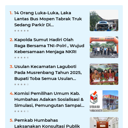
14 Orang Luka-Luka, Laka
Lantas Bus Mopen Tabrak Truk
Sedang Parkir Di
Siborongborong
Kapolda Sumut Hadiri Olah
Raga Bersama TNI-Polri , Wujud
Kebersamaan Menjaga NKRI
Usulan Kecamatan Laguboti
Pada Musrenbang Tahun 2025,
Bupati Toba Semua Usulan
Harus Mendukung
Pertumbuhan Pariwisata.
Komisi Pemilihan Umum Kab.
Humbahas Adakan Sosialisasi &
Simulasi, Pemungutan Sampai
Rekapitulasi Suara.
Pemkab Humbahas
Laksanakan Konsultasi Publik