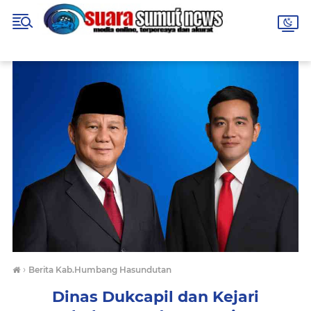
›
Berita Kab.Humbang Hasundutan
Dinas Dukcapil dan Kejari