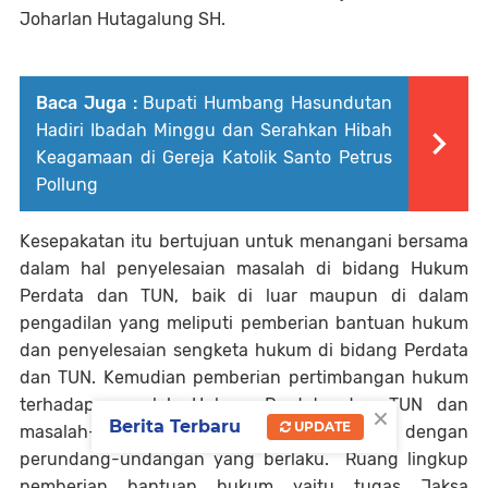
Joharlan Hutagalung SH.
Baca Juga :
Bupati Humbang Hasundutan
Hadiri Ibadah Minggu dan Serahkan Hibah
Keagamaan di Gereja Katolik Santo Petrus
Pollung
Kesepakatan itu bertujuan untuk menangani bersama
dalam hal penyelesaian masalah di bidang Hukum
Perdata dan TUN, baik di luar maupun di dalam
pengadilan yang meliputi pemberian bantuan hukum
dan penyelesaian sengketa hukum di bidang Perdata
dan TUN. Kemudian pemberian pertimbangan hukum
terhadap masalah Hukum Perdata dan TUN dan
×
Berita Terbaru
UPDATE
masalah-masalah hukum lainnya sesuai dengan
perundang-undangan yang berlaku. Ruang lingkup
pemberian bantuan hukum yaitu tugas Jaksa