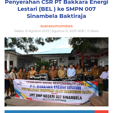
Penyerahan CSR PT Bakkara Energi
Lestari (BEL ) ke SMPN 007
Sinambela Baktiraja
suarasumutnews
Selasa, 12 Agustus 2025 | Agustus 12, 2025 WIB |
0
Views