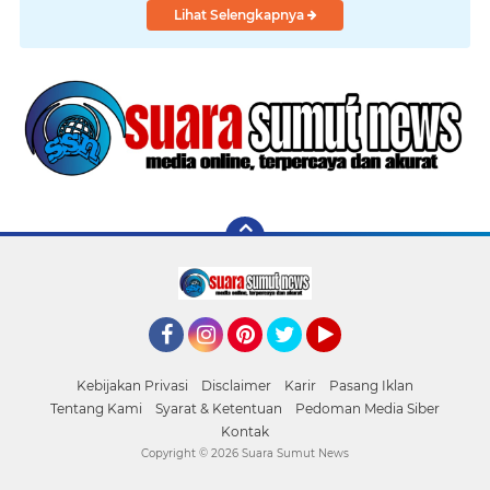
Lihat Selengkapnya
Facebook
Instagram
Pinterest
Twitter
YouTube
Kebijakan Privasi
Disclaimer
Karir
Pasang Iklan
Tentang Kami
Syarat & Ketentuan
Pedoman Media Siber
Kontak
Copyright ©
2026 Suara Sumut News