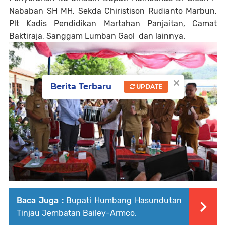
Nababan SH MH, Sekda Chiristison Rudianto Marbun,
Plt Kadis Pendidikan Martahan Panjaitan, Camat
Baktiraja, Sanggam Lumban Gaol dan lainnya.
×
Berita Terbaru
UPDATE
Baca Juga :
Bupati Humbang Hasundutan
Tinjau Jembatan Bailey-Armco.