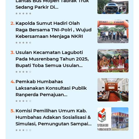
Lantas Bus Mopen Tabrak Truk
Sedang Parkir Di
Siborongborong
Kapolda Sumut Hadiri Olah
Raga Bersama TNI-Polri , Wujud
Kebersamaan Menjaga NKRI
Usulan Kecamatan Laguboti
Pada Musrenbang Tahun 2025,
Bupati Toba Semua Usulan
Harus Mendukung
Pertumbuhan Pariwisata.
Pemkab Humbahas
Laksanakan Konsultasi Publik
Ranperda Pemajuan
Kebudayaan Daerah
Komisi Pemilihan Umum Kab.
Humbahas Adakan Sosialisasi &
Simulasi, Pemungutan Sampai
Rekapitulasi Suara.