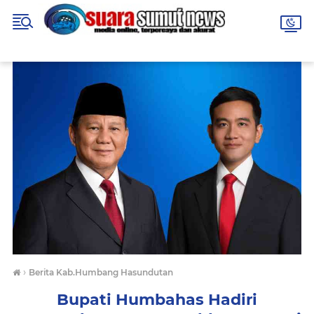
›
Berita Kab.Humbang Hasundutan
Bupati Humbahas Hadiri