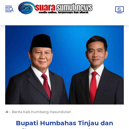
›
Berita Kab.Humbang Hasundutan
Bupati Humbahas Tinjau dan