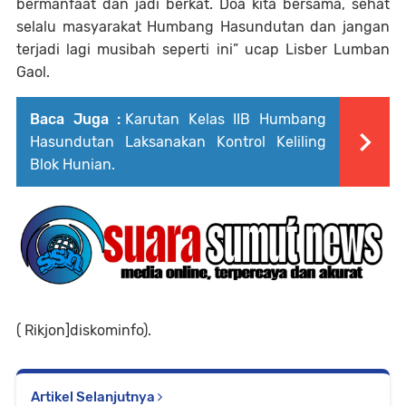
bermanfaat dan jadi berkat. Doa kita bersama, sehat
selalu masyarakat Humbang Hasundutan dan jangan
terjadi lagi musibah seperti ini” ucap Lisber Lumban
Gaol.
Baca Juga :
Karutan Kelas IIB Humbang
Hasundutan Laksanakan Kontrol Keliling
Blok Hunian.
( Rikjon]diskominfo).
Artikel Selanjutnya