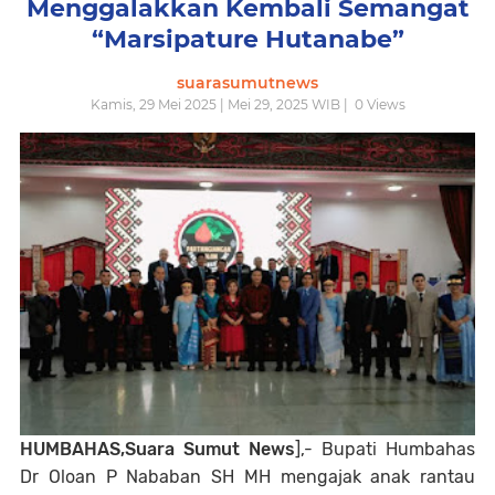
Menggalakkan Kembali Semangat
“Marsipature Hutanabe”
suarasumutnews
Kamis, 29 Mei 2025 | Mei 29, 2025 WIB |
0
Views
HUMBAHAS,Suara Sumut News
],- Bupati Humbahas
Dr Oloan P Nababan SH MH mengajak anak rantau