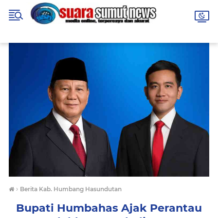
›
Berita Kab. Humbang Hasundutan
Bupati Humbahas Ajak Perantau