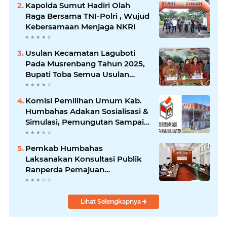
Kapolda Sumut Hadiri Olah
Raga Bersama TNI-Polri , Wujud
Kebersamaan Menjaga NKRI
Usulan Kecamatan Laguboti
Pada Musrenbang Tahun 2025,
Bupati Toba Semua Usulan
Harus Mendukung
Pertumbuhan Pariwisata.
Komisi Pemilihan Umum Kab.
Humbahas Adakan Sosialisasi &
Simulasi, Pemungutan Sampai
Rekapitulasi Suara.
Pemkab Humbahas
Laksanakan Konsultasi Publik
Ranperda Pemajuan
Kebudayaan Daerah
Lihat Selengkapnya