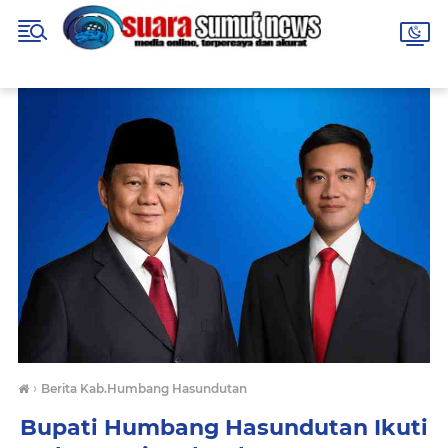
›
Berita Kab.Humbang Hasundutan
Bupati Humbang Hasundutan Ikuti