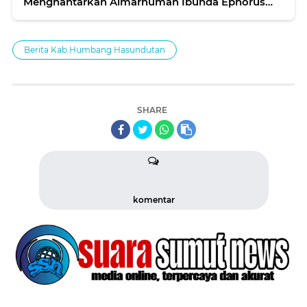
Menghantarkan Almarhumah Ibunda Ephorus
HKBP Ke Tempat Peristirahatan Terakhir
Berita Kab.Humbang Hasundutan
SHARE
komentar