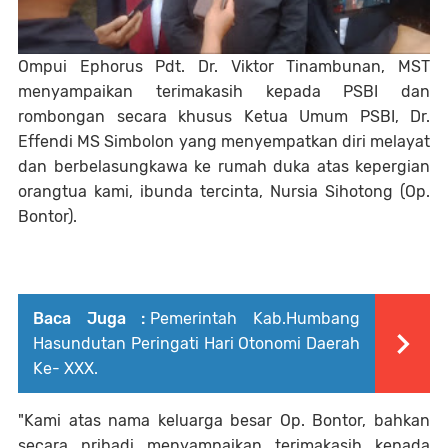
Ompui Ephorus Pdt. Dr. Viktor Tinambunan, MST
menyampaikan terimakasih kepada PSBI dan
rombongan secara khusus Ketua Umum PSBI, Dr.
Effendi MS Simbolon yang menyempatkan diri melayat
dan berbelasungkawa ke rumah duka atas kepergian
orangtua kami, ibunda tercinta, Nursia Sihotong (Op.
Bontor).
Baca Juga :
Pemerintah Kab.Humbang
Hasundutan Peringati Hari Otonomi Daerah
Ke- XXX.
"Kami atas nama keluarga besar Op. Bontor, bahkan
secara pribadi menyampaikan terimakasih kepada