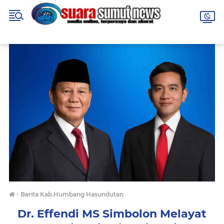
›
Berita Kab.Humbang Hasundutan
Dr. Effendi MS Simbolon Melayat