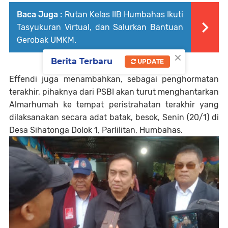
Baca Juga :
Rutan Kelas IIB Humbahas Ikuti
Tasyukuran Virtual, dan Salurkan Bantuan
Gerobak UMKM.
×
Berita Terbaru
UPDATE
Effendi juga menambahkan, sebagai penghormatan
terakhir, pihaknya dari PSBI akan turut menghantarkan
Almarhumah ke tempat peristrahatan terakhir yang
dilaksanakan secara adat batak, besok, Senin (20/1) di
Desa Sihatonga Dolok 1, Parlilitan, Humbahas.