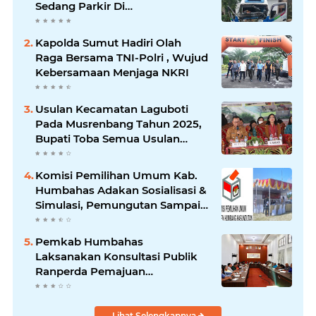
Sedang Parkir Di
Siborongborong
Kapolda Sumut Hadiri Olah
Raga Bersama TNI-Polri , Wujud
Kebersamaan Menjaga NKRI
Usulan Kecamatan Laguboti
Pada Musrenbang Tahun 2025,
Bupati Toba Semua Usulan
Harus Mendukung
Pertumbuhan Pariwisata.
Komisi Pemilihan Umum Kab.
Humbahas Adakan Sosialisasi &
Simulasi, Pemungutan Sampai
Rekapitulasi Suara.
Pemkab Humbahas
Laksanakan Konsultasi Publik
Ranperda Pemajuan
Kebudayaan Daerah
Lihat Selengkapnya