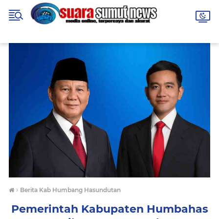
›
Berita Kab Humbang Hasundutan
Pemerintah Kabupaten Humbahas