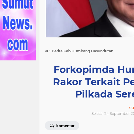
›
Berita Kab.Humbang Hasundutan
Forkopimda Hu
Rakor Terkait 
Pilkada Se
s
Selasa, 24 September 2
komentar