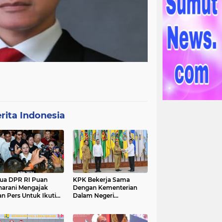
rita Indonesia
ua DPR RI Puan
KPK Bekerja Sama
arani Mengajak
Dengan Kementerian
an Pers Untuk Ikuti
Dalam Negeri
gawal Proses
Menyelenggarakan
ilu 2024
Rakornas