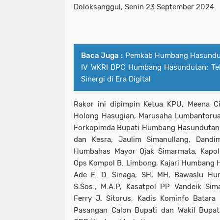
Doloksanggul, Senin 23 September 2024.
Baca Juga :
Pemkab Humbang Hasundut
IV WKRI DPC Humbang Hasundutan: Tek
Sinergi di Era Digital
Rakor ini dipimpin Ketua KPU, Meena C
Holong Hasugian, Marusaha Lumbantoruan
Forkopimda Bupati Humbang Hasundutan d
dan Kesra, Jaulim Simanullang, Dand
Humbahas Mayor Ojak Simarmata, Kapol
Ops Kompol B. Limbong, Kajari Humbang H
Ade F. D. Sinaga, SH, MH, Bawaslu Hum
S.Sos., M.A.P, Kasatpol PP Vandeik Sim
Ferry J. Sitorus, Kadis Kominfo Batara 
Pasangan Calon Bupati dan Wakil Bupa