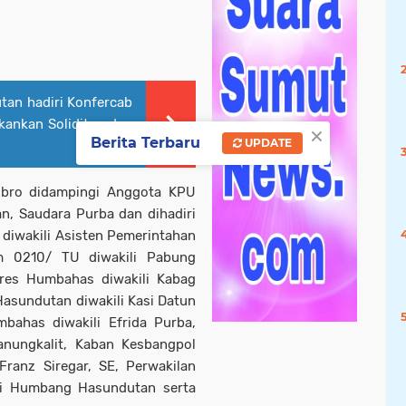
an hadiri Konfercab
ankan Soliditas dan
×
Berita Terbaru
UPDATE
ibro didampingi Anggota KPU
, Saudara Purba dan dihadiri
iwakili Asisten Pemerintahan
im 0210/ TU diwakili Pabung
res Humbahas diwakili Kabag
asundutan diwakili Kasi Datun
bahas diwakili Efrida Purba,
anungkalit, Kaban Kesbangpol
Franz Siregar, SE, Perwakilan
ti Humbang Hasundutan serta