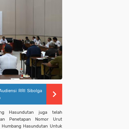
udiensi RRI Sibolga
n
ng Hasundutan juga telah
dan Penetapan Nomor Urut
ti Humbang Hasundutan Untuk