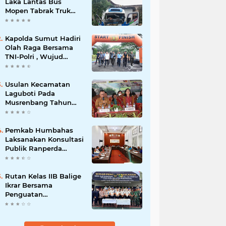
Laka Lantas Bus
Mopen Tabrak Truk
Sedang Parkir Di
Siborongborong
Kapolda Sumut Hadiri
Olah Raga Bersama
TNI-Polri , Wujud
Kebersamaan Menjaga
NKRI
Usulan Kecamatan
Laguboti Pada
Musrenbang Tahun
2025, Bupati Toba
Semua Usulan Harus
Mendukung
Pemkab Humbahas
Pertumbuhan
Laksanakan Konsultasi
Pariwisata.
Publik Ranperda
Pemajuan
Kebudayaan Daerah
Rutan Kelas IIB Balige
Ikrar Bersama
Penguatan
Pemasyarakatan.