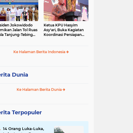
siden Jokowidodo
Ketua KPU Hasyim
mikan Jalan Tol Ruas
Asy'ari, Buka Kagiatan
la Tanjung-Tebing
Koordinasi Persiapan
ggi-Parapat.
Penyelesaian
Perselisihan
Ke Halaman Berita Indonesia
rita Dunia
Ke Halaman Berita Dunia
rita Terpopuler
14 Orang Luka-Luka,