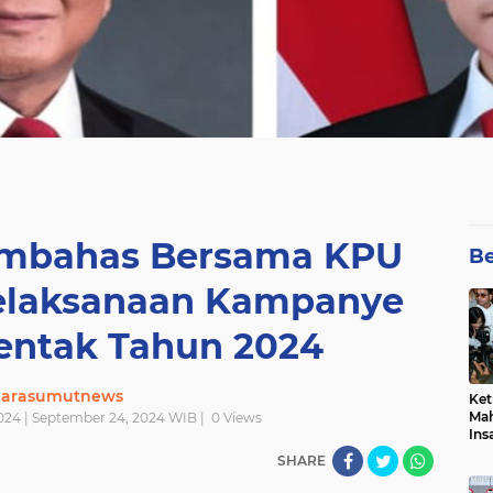
mbahas Bersama KPU
Be
Pelaksanaan Kampanye
rentak Tahun 2024
uarasumutnews
Ket
Mah
024 | September 24, 2024 WIB |
0
Views
Ins
Men
SHARE
Pem