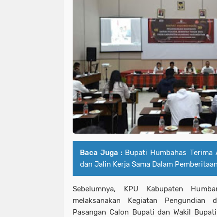
Baca Juga :
Bupati Humbahas Terima A
dan Jalin Kerja Sama Dalam Pemberitaa
Sebelumnya, KPU Kabupaten Humba
melaksanakan Kegiatan Pengundian 
Pasangan Calon Bupati dan Wakil Bupa