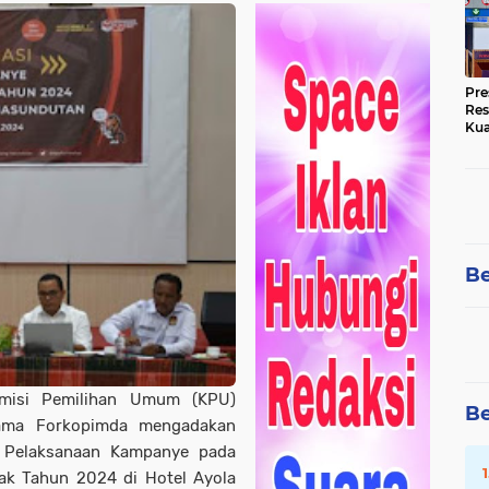
Pre
Res
Kua
Tin
Be
omisi Pemilihan Umum (KPU)
Be
ama Forkopimda mengadakan
a Pelaksanaan Kampanye pada
tak Tahun 2024 di Hotel Ayola