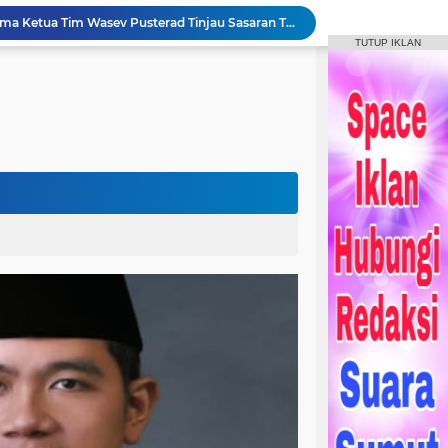
Bupati Humbahas Bersama Ketua Tim Wasev Pusterad Tinjau Sasaran TMMD.
TUTUP IKLAN
Pemkab Humbang Hasundutan Salurkan Bantuan Sosial kepada Korban Kebakaran di Kecamatan Paranginan
Forum Konsultasi Publik RSUD Doloksanggul, Perkuat Komitmen Tingkatkan Mutu Pelayanan Kesehatan
Sinergi Pemkab Humbahas, Dinas Pertanian Sumut, dan Kodam I Bukit Barisan laksanakan Pemulihan 207 Hektar Lahan Sawah Pascabencana
Rangkaian HUT Ke-23 Humbahas KEREN, Artis “Halak Hita” Semarakkan Suasana di Bukit Inspirasi
Bupati Tandatangani Prasasti, Tanda Penghormatan Bagi Pejuang Terbentuknya Kabupaten Humbahas
Bupati Humbahas Tutup Bupati Cup, Puluhan Ribu Penonton Padati Lapangan Merdeka Saksikan Final.
Bupati Humbahas Berikan Apresiasi kepada ‘Pahlawan Orange’ Ditengah Rangkaian Kegiatan HUT ke-23 Kab. Humbahas
Bupati Humbahas Letakkan Batu Pertama Pembangunan Cath Lab RSUD Doloksanggul
ogramkan Menjadi Puskesmas Rawat Inap.