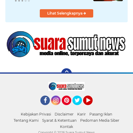
Kebudayaan Daerah
Lihat Selengkapnya
Facebook
Instagram
Pinterest
Twitter
YouTube
Kebijakan Privasi
Disclaimer
Karir
Pasang Iklan
Tentang Kami
Syarat & Ketentuan
Pedoman Media Siber
Kontak
Copyright ©
2026 Suara Sumut News