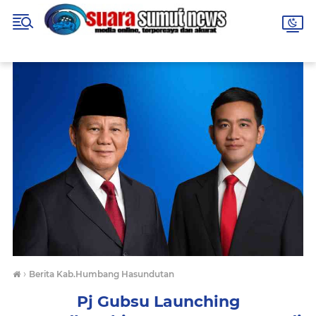
›
Berita Kab.Humbang Hasundutan
Pj Gubsu Launching