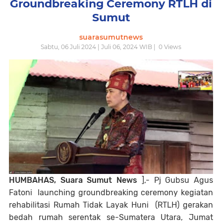
Groundbreaking Ceremony RTLH di
Sumut
suarasumutnews
Sabtu, 06 Juli 2024 | Juli 06, 2024 WIB |
0
Views
HUMBAHAS, Suara Sumut News
],- Pj Gubsu Agus
Fatoni launching groundbreaking ceremony kegiatan
rehabilitasi Rumah Tidak Layak Huni (RTLH) gerakan
bedah rumah serentak se-Sumatera Utara, Jumat