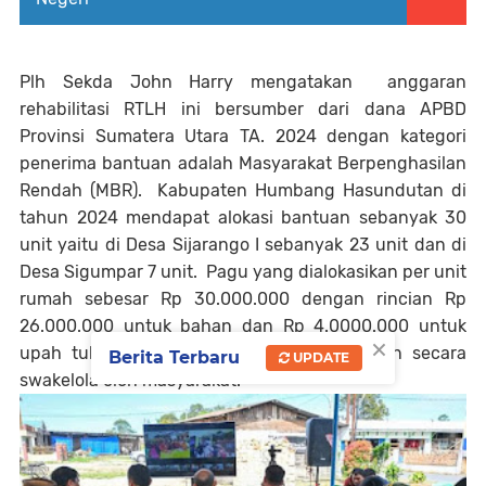
Plh Sekda John Harry mengatakan anggaran
rehabilitasi RTLH ini bersumber dari dana APBD
Provinsi Sumatera Utara TA. 2024 dengan kategori
penerima bantuan adalah Masyarakat Berpenghasilan
Rendah (MBR). Kabupaten Humbang Hasundutan di
tahun 2024 mendapat alokasi bantuan sebanyak 30
unit yaitu di Desa Sijarango I sebanyak 23 unit dan di
Desa Sigumpar 7 unit. Pagu yang dialokasikan per unit
rumah sebesar Rp 30.000.000 dengan rincian Rp
26.000.000 untuk bahan dan Rp 4.0000.000 untuk
×
upah tukang dipotong pajak dan dikerjakan secara
Berita Terbaru
UPDATE
swakelola oleh masyarakat.