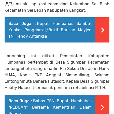
(5/7) melalui aplikasi zoom dari Kelurahan Sei Bilah
Kecamatan Sei Lepan Kabupaten Langkat.
Baca Juga :
Bupati Humbahas Sambut
Kunker Pangdam I/Bukit Barisan Mayjen
TNI Hendy Antariksa
Launching ini diikuti Pemerintah Kabupaten
Humbahas bertempat di Desa Sigumpar Kecamatan
Lintongnihuta yang dihadiri Plh Sekda Drs John Harry
M.MA, Kadis PKP Anggiat Simanullang, Sekcam
Lintongnihuta Bahara Hutasoit, Kepala Desa Sigumpar
Hobby Hutasoit termasuk penerima rehabilitasi RTLH.
Baca Juga :
Bahas PSN, Bupati Humbahas
"REBOAN" Bersama Kementrian Dalam
Negeri