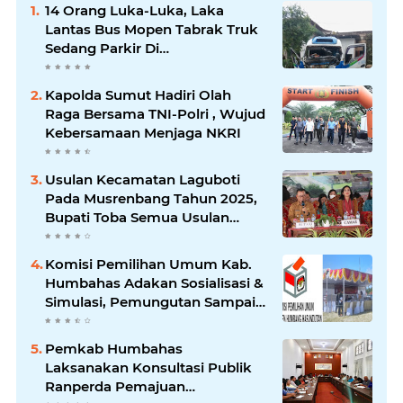
14 Orang Luka-Luka, Laka
Lantas Bus Mopen Tabrak Truk
Sedang Parkir Di
Siborongborong
Kapolda Sumut Hadiri Olah
Raga Bersama TNI-Polri , Wujud
Kebersamaan Menjaga NKRI
Usulan Kecamatan Laguboti
Pada Musrenbang Tahun 2025,
Bupati Toba Semua Usulan
Harus Mendukung
Pertumbuhan Pariwisata.
Komisi Pemilihan Umum Kab.
Humbahas Adakan Sosialisasi &
Simulasi, Pemungutan Sampai
Rekapitulasi Suara.
Pemkab Humbahas
Laksanakan Konsultasi Publik
Ranperda Pemajuan