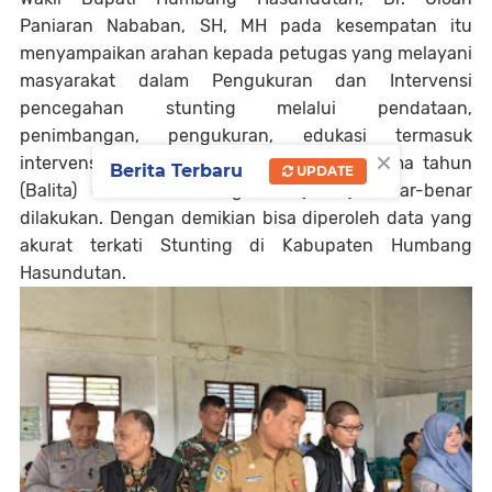
Paniaran Nababan, SH, MH pada kesempatan itu
menyampaikan arahan kepada petugas yang melayani
masyarakat dalam Pengukuran dan Intervensi
pencegahan stunting melalui pendataan,
penimbangan, pengukuran, edukasi termasuk
×
intervensi bagi ibu hami, bayi di bawah lima tahun
Berita Terbaru
UPDATE
(Balita) dan Calon Pengantin (Catin) benar-benar
dilakukan. Dengan demikian bisa diperoleh data yang
akurat terkati Stunting di Kabupaten Humbang
Hasundutan.