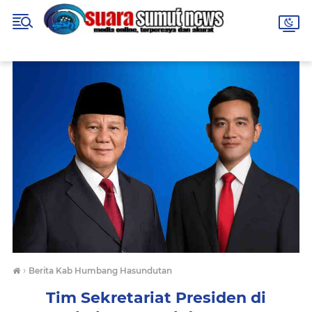
›
Berita Kab Humbang Hasundutan
Tim Sekretariat Presiden di