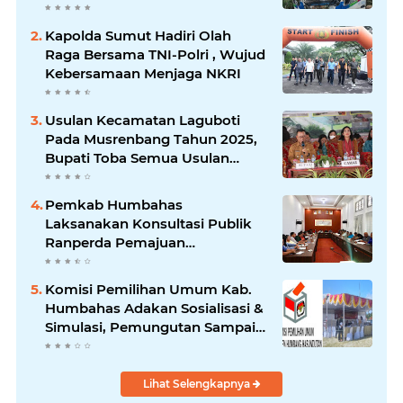
Siborongborong
Kapolda Sumut Hadiri Olah
Raga Bersama TNI-Polri , Wujud
Kebersamaan Menjaga NKRI
Usulan Kecamatan Laguboti
Pada Musrenbang Tahun 2025,
Bupati Toba Semua Usulan
Harus Mendukung
Pertumbuhan Pariwisata.
Pemkab Humbahas
Laksanakan Konsultasi Publik
Ranperda Pemajuan
Kebudayaan Daerah
Komisi Pemilihan Umum Kab.
Humbahas Adakan Sosialisasi &
Simulasi, Pemungutan Sampai
Rekapitulasi Suara.
Lihat Selengkapnya