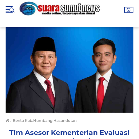
›
Berita Kab.Humbang Hasundutan
Tim Asesor Kementerian Evaluasi