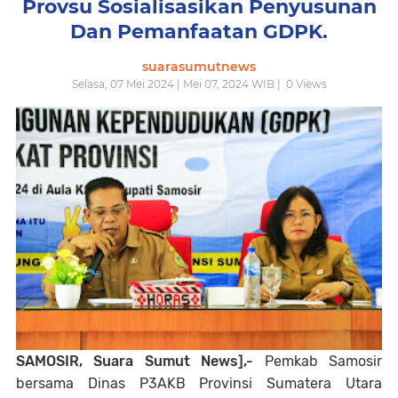
Provsu Sosialisasikan Penyusunan
Dan Pemanfaatan GDPK.
suarasumutnews
Selasa, 07 Mei 2024 | Mei 07, 2024 WIB |
0
Views
SAMOSIR, Suara Sumut News],-
Pemkab Samosir
bersama Dinas P3AKB Provinsi Sumatera Utara