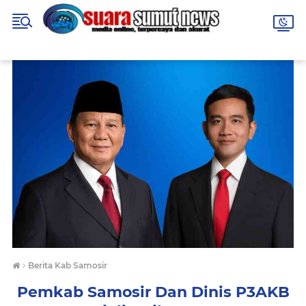
›
Berita Kab Samosir
Pemkab Samosir Dan Dinis P3AKB