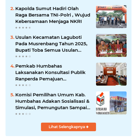
Kapolda Sumut Hadiri Olah
Raga Bersama TNI-Polri , Wujud
Kebersamaan Menjaga NKRI
Usulan Kecamatan Laguboti
Pada Musrenbang Tahun 2025,
Bupati Toba Semua Usulan
Harus Mendukung
Pertumbuhan Pariwisata.
Pemkab Humbahas
Laksanakan Konsultasi Publik
Ranperda Pemajuan
Kebudayaan Daerah
Komisi Pemilihan Umum Kab.
Humbahas Adakan Sosialisasi &
Simulasi, Pemungutan Sampai
Rekapitulasi Suara.
Lihat Selengkapnya