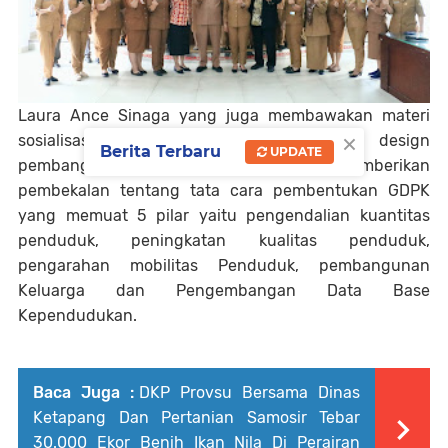
Laura Ance Sinaga yang juga membawakan materi
×
sosialisasi panduan penyusunan grand design
Berita Terbaru
UPDATE
pembangunan kependudukan memberikan
pembekalan tentang tata cara pembentukan GDPK
yang memuat 5 pilar yaitu pengendalian kuantitas
penduduk, peningkatan kualitas penduduk,
pengarahan mobilitas Penduduk, pembangunan
Keluarga dan Pengembangan Data Base
Kependudukan.
Baca Juga :
DKP Provsu Bersama Dinas
Ketapang Dan Pertanian Samosir Tebar
30.000 Ekor Benih Ikan Nila Di Perairan