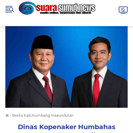
›
Berita Kab.Humbang Haaundutan
Dinas Kopenaker Humbahas