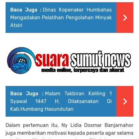
Baca Juga :
Dinas Kopenaker Humbahas
Mengadakan Pelatihan Pengolahan Minyak
Atsiri
Baca Juga :
Malam Takbiran Keliling 1
Syawal 1447 H, Dilaksanakan Di
Kab.Humbang Hasundutan
Dalam pertemuan itu, Ny Lidia Dosmar Banjarnahor
juga memberikan motivasi kepada peserta agar selama