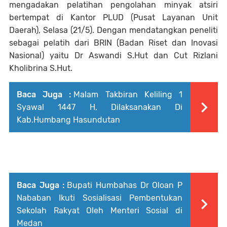
mengadakan pelatihan pengolahan minyak atsiri
bertempat di Kantor PLUD (Pusat Layanan Unit
Daerah), Selasa (21/5). Dengan mendatangkan peneliti
sebagai pelatih dari BRIN (Badan Riset dan Inovasi
Nasional) yaitu Dr Aswandi S.Hut dan Cut Rizlani
Kholibrina S.Hut.
Baca Juga :
Malam Takbiran Keliling 1
Syawal 1447 H, Dilaksanakan Di
Kab.Humbang Hasundutan
Baca Juga :
Bupati Humbahas Dr Oloan P
Nababan Ikuti Sosialisasi Pembentukan
Sekolah Rakyat Oleh Menteri Sosial di
Medan