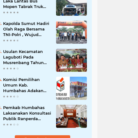
Laka Lantas Bus
Mopen Tabrak Truk
Sedang Parkir Di
Siborongborong
Kapolda Sumut Hadiri
Olah Raga Bersama
TNI-Polri , Wujud
Kebersamaan Menjaga
NKRI
Usulan Kecamatan
Laguboti Pada
Musrenbang Tahun
2025, Bupati Toba
Semua Usulan Harus
Mendukung
Komisi Pemilihan
Pertumbuhan
Umum Kab.
Pariwisata.
Humbahas Adakan
Sosialisasi & Simulasi,
Pemungutan Sampai
Rekapitulasi Suara.
Pemkab Humbahas
Laksanakan Konsultasi
Publik Ranperda
Pemajuan
Kebudayaan Daerah