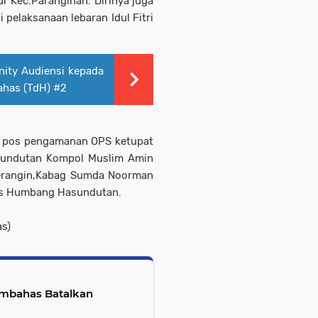
ur Kec.Paranginan. Dirinya juga
pelaksanaan lebaran Idul Fitri
ity Audiensi kepada
has (TdH) #2
n pos pengamanan OPS ketupat
sundutan Kompol Muslim Amin
erangin,Kabag Sumda Noorman
res Humbang Hasundutan.
s)
umbahas Batalkan