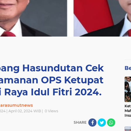
ang Hasundutan Cek
Be
amanan OPS Ketupat
Raya Idul Fitri 2024.
uarasumutnews
Ket
Mah
2024 | April 02, 2024 WIB |
0
Views
Ins
Men
SHARE
Pem