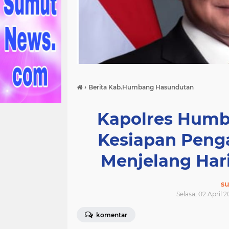
›
Berita Kab.Humbang Hasundutan
Kapolres Humb
Kesiapan Peng
Menjelang Hari 
s
Selasa, 02 April 
komentar