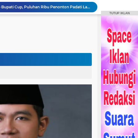
Bupati Humbahas Tutup Bupati Cup, Puluhan Ribu Penonton Padati Lapangan Merdeka Saksikan Final.
Bupati Humbahas Berikan Apresiasi kepada ‘Pahlawan Orange’ Ditengah Rangkaian Kegiatan HUT ke-23 Kab. Humbahas
TUTUP IKLAN
Bupati Humbahas Letakkan Batu Pertama Pembangunan Cath Lab RSUD Doloksanggul
ogramkan Menjadi Puskesmas Rawat Inap.
Bupati Humbahas Bersama Ketua Tim Wasev Pusterad Tinjau Sasaran TMMD.
Pemkab Humbang Hasundutan Salurkan Bantuan Sosial kepada Korban Kebakaran di Kecamatan Paranginan
Forum Konsultasi Publik RSUD Doloksanggul, Perkuat Komitmen Tingkatkan Mutu Pelayanan Kesehatan
Sinergi Pemkab Humbahas, Dinas Pertanian Sumut, dan Kodam I Bukit Barisan laksanakan Pemulihan 207 Hektar Lahan Sawah Pascabencana
Rangkaian HUT Ke-23 Humbahas KEREN, Artis “Halak Hita” Semarakkan Suasana di Bukit Inspirasi
Bupati Tandatangani Prasasti, Tanda Penghormatan Bagi Pejuang Terbentuknya Kabupaten Humbahas