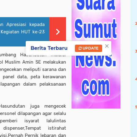
n Apresiasi kepada
 Kegiatan HUT ke-23
×
Berita Terbaru
UPDATE
Humbang Hasundutan melalui
l Muslim Amin SE melakukan
engecekan meliputi sarana dan
a panel data, peta kerawanan
ilapangan dalam pelaksanaan
Hasundutan juga mengecek
rsonel dilapangan agar selalu
beri isyarat lalulintas
a, dispenser,Tempat istirahat
isi,Pernah Pernik lebaran dan