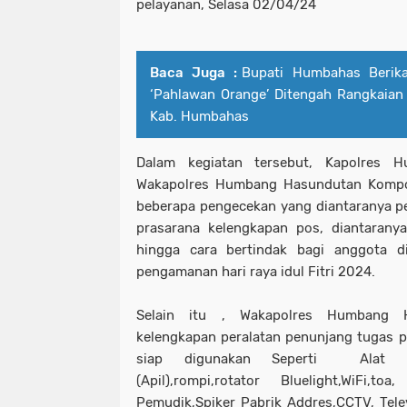
pelayanan, Selasa 02/04/24
Baca Juga :
Bupati Humbahas Berika
‘Pahlawan Orange’ Ditengah Rangkaian
Kab. Humbahas
Dalam kegiatan tersebut, Kapolres 
Wakapolres Humbang Hasundutan Kompo
beberapa pengecekan yang diantaranya p
prasarana kelengkapan pos, diantarany
hingga cara bertindak bagi anggota d
pengamanan hari raya idul Fitri 2024.
Selain itu , Wakapolres Humbang 
kelengkapan peralatan penunjang tugas pe
siap digunakan Seperti Alat pem
(Apil),rompi,rotator Bluelight,WiFi,to
Pemudik,Spiker Pabrik Addres,CCTV, Telev