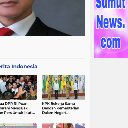
rita Indonesia
ua DPR RI Puan
KPK Bekerja Sama
arani Mengajak
Dengan Kementerian
an Pers Untuk Ikuti
Dalam Negeri
gawal Proses
Menyelenggarakan
ilu 2024
Rakornas