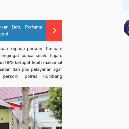
kkan Batu Pertama
ggul
auan kepada personil Pospam
ngingat cuaca selalu hujan,
n OPS ketupat lebih maksimal
manan dan pos pelayanan agar
p personil polres Humbang