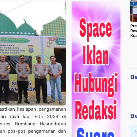
Pre
Res
Kua
Tin
Be
astikan kesiapan pengamanan
Be
ari raya Idul Fitri 2024 di
olres Humbang Hasundutan
ekan pos-pos pengamanan dan