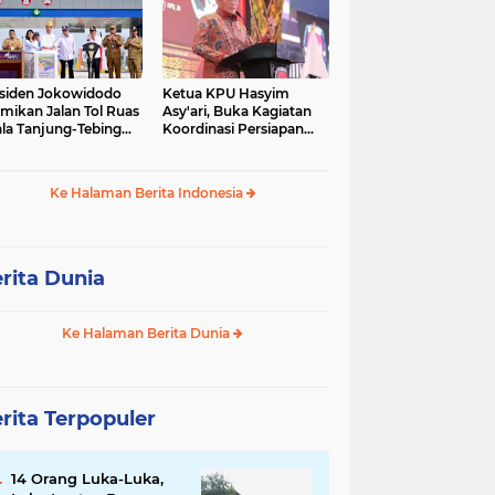
siden Jokowidodo
Ketua KPU Hasyim
mikan Jalan Tol Ruas
Asy'ari, Buka Kagiatan
la Tanjung-Tebing
Koordinasi Persiapan
ggi-Parapat.
Penyelesaian
Perselisihan
Ke Halaman Berita Indonesia
rita Dunia
Ke Halaman Berita Dunia
rita Terpopuler
14 Orang Luka-Luka,