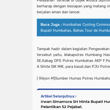
Pelayanan terletak di Objek Wisata Sipins
berharap dengan kesiapan yang matang ini 
berjalan aman dan lancar.
Baca Juga :
Humbahas Cycling Commun
Bupati Humbahas, Bahas Tour de Humba
Tampak hadir dalam kegiatan Pengeceka
tersebut yaitu, Wakapolres Humbang Ha
SE,Kabag OPS Polres Humbahas AKP F.P
A Sihite SIK MIK, para kasat,dan PJU Pol
( Rikjon M]Sumber Humas Polres Humbaha
Artikel Selanjutnya
Irwan Simamora SH Minta Bupati H
Pelantikan 52 Pejabat.