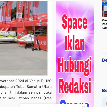
Pre
Res
Kua
Tin
Be
Powerboat 2024 di Venue F1H2O
Kabupaten Toba, Sumatra Utara
Be
mbilan tim dalam seri pembuka
ar sesi latihan bebas (free