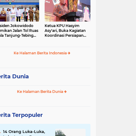
siden Jokowidodo
Ketua KPU Hasyim
mikan Jalan Tol Ruas
Asy'ari, Buka Kagiatan
la Tanjung-Tebing
Koordinasi Persiapan
ggi-Parapat.
Penyelesaian
Perselisihan
Ke Halaman Berita Indonesia
rita Dunia
Ke Halaman Berita Dunia
rita Terpopuler
14 Orang Luka-Luka,