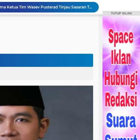
Bupati Humbahas Bersama Ketua Tim Wasev Pusterad Tinjau Sasaran TMMD.
TUTUP IKLAN
Pemkab Humbang Hasundutan Salurkan Bantuan Sosial kepada Korban Kebakaran di Kecamatan Paranginan
Forum Konsultasi Publik RSUD Doloksanggul, Perkuat Komitmen Tingkatkan Mutu Pelayanan Kesehatan
Sinergi Pemkab Humbahas, Dinas Pertanian Sumut, dan Kodam I Bukit Barisan laksanakan Pemulihan 207 Hektar Lahan Sawah Pascabencana
Rangkaian HUT Ke-23 Humbahas KEREN, Artis “Halak Hita” Semarakkan Suasana di Bukit Inspirasi
Bupati Tandatangani Prasasti, Tanda Penghormatan Bagi Pejuang Terbentuknya Kabupaten Humbahas
Bupati Humbahas Tutup Bupati Cup, Puluhan Ribu Penonton Padati Lapangan Merdeka Saksikan Final.
Bupati Humbahas Berikan Apresiasi kepada ‘Pahlawan Orange’ Ditengah Rangkaian Kegiatan HUT ke-23 Kab. Humbahas
Bupati Humbahas Letakkan Batu Pertama Pembangunan Cath Lab RSUD Doloksanggul
Bupati Humbang Hasundutan Serahkan KUA-PPAS Perubahan APBD Tahun Anggaran 2026