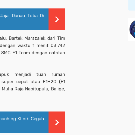
Jajal Danau Toba Di
lu, Bartek Marszalek dari Tim
 dengan waktu 1 menit 03,742
 - SMC F1 Team dengan catatan
dapuk menjadi tuan rumah
 super cepat atau F1H2O (F1
Mulia Raja Napitupulu, Balige,
oaching Klinik Cegah