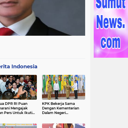
rita Indonesia
ua DPR RI Puan
KPK Bekerja Sama
arani Mengajak
Dengan Kementerian
an Pers Untuk Ikuti
Dalam Negeri
gawal Proses
Menyelenggarakan
ilu 2024
Rakornas