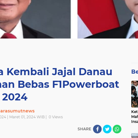
 Kembali Jajal Danau
Be
ihan Bebas F1Powerboat
2024
uarasumutnews
Ket
Mah
024 | Maret 01, 2024 WIB |
0
Views
Ins
Men
SHARE
Pem