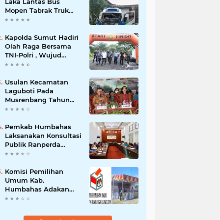
Laka Lantas Bus
Mopen Tabrak Truk
Sedang Parkir Di
Siborongborong
Kapolda Sumut Hadiri
Olah Raga Bersama
TNI-Polri , Wujud
Kebersamaan Menjaga
NKRI
Usulan Kecamatan
Laguboti Pada
Musrenbang Tahun
2025, Bupati Toba
Semua Usulan Harus
Mendukung
Pemkab Humbahas
Pertumbuhan
Laksanakan Konsultasi
Pariwisata.
Publik Ranperda
Pemajuan
Kebudayaan Daerah
Komisi Pemilihan
Umum Kab.
Humbahas Adakan
Sosialisasi & Simulasi,
Pemungutan Sampai
Rekapitulasi Suara.