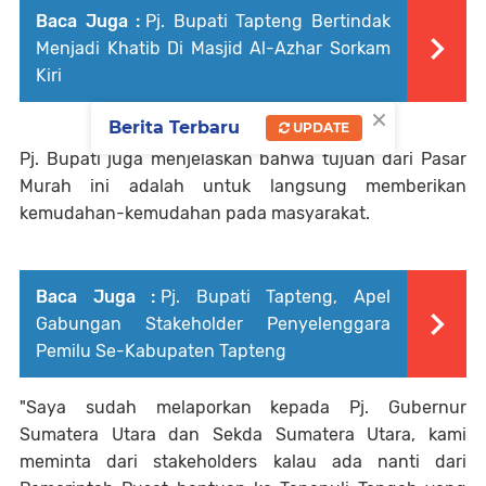
Baca Juga :
Pj. Bupati Tapteng Bertindak
Menjadi Khatib Di Masjid Al-Azhar Sorkam
Kiri
×
Berita Terbaru
UPDATE
Pj. Bupati juga menjelaskan bahwa tujuan dari Pasar
Murah ini adalah untuk langsung memberikan
kemudahan-kemudahan pada masyarakat.
Baca Juga :
Pj. Bupati Tapteng, Apel
Gabungan Stakeholder Penyelenggara
Pemilu Se-Kabupaten Tapteng
"Saya sudah melaporkan kepada Pj. Gubernur
Sumatera Utara dan Sekda Sumatera Utara, kami
meminta dari stakeholders kalau ada nanti dari