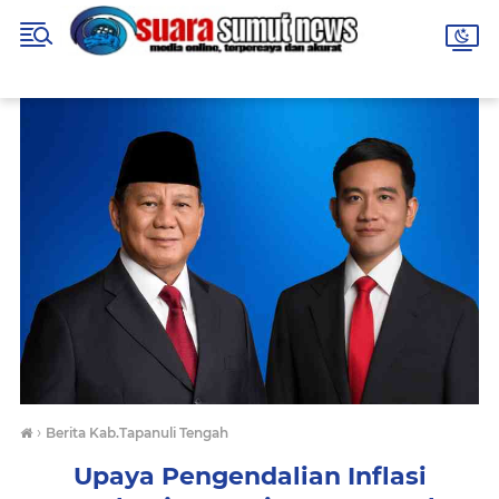
›
Berita Kab.Tapanuli Tengah
Upaya Pengendalian Inflasi