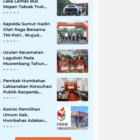
Laka Lantas Bus
Mopen Tabrak Truk
Sedang Parkir Di
Siborongborong
Kapolda Sumut Hadiri
Olah Raga Bersama
TNI-Polri , Wujud
Kebersamaan Menjaga
NKRI
Usulan Kecamatan
Laguboti Pada
Musrenbang Tahun
2025, Bupati Toba
Semua Usulan Harus
Mendukung
Pemkab Humbahas
Pertumbuhan
Laksanakan Konsultasi
Pariwisata.
Publik Ranperda
Pemajuan
Kebudayaan Daerah
Komisi Pemilihan
Umum Kab.
Humbahas Adakan
Sosialisasi & Simulasi,
Pemungutan Sampai
Rekapitulasi Suara.