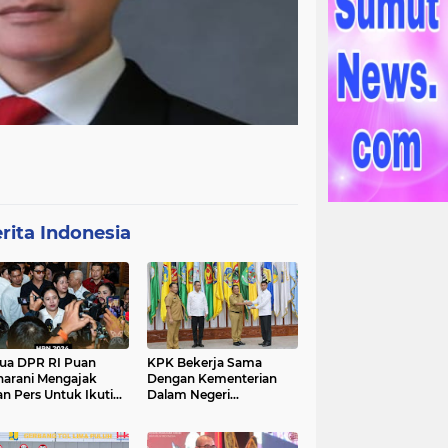
rita Indonesia
ua DPR RI Puan
KPK Bekerja Sama
arani Mengajak
Dengan Kementerian
an Pers Untuk Ikuti
Dalam Negeri
gawal Proses
Menyelenggarakan
ilu 2024
Rakornas