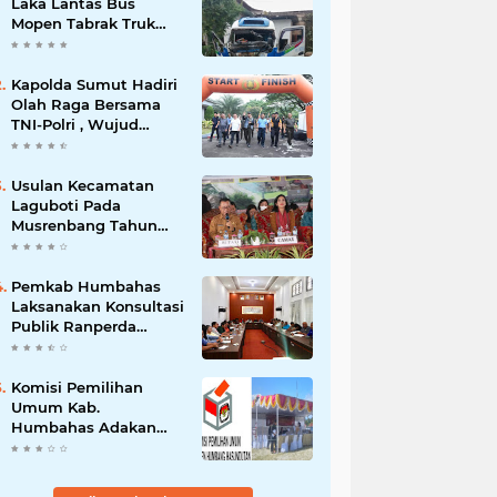
Laka Lantas Bus
Mopen Tabrak Truk
Sedang Parkir Di
Siborongborong
Kapolda Sumut Hadiri
Olah Raga Bersama
TNI-Polri , Wujud
Kebersamaan Menjaga
NKRI
Usulan Kecamatan
Laguboti Pada
Musrenbang Tahun
2025, Bupati Toba
Semua Usulan Harus
Mendukung
Pemkab Humbahas
Pertumbuhan
Laksanakan Konsultasi
Pariwisata.
Publik Ranperda
Pemajuan
Kebudayaan Daerah
Komisi Pemilihan
Umum Kab.
Humbahas Adakan
Sosialisasi & Simulasi,
Pemungutan Sampai
Rekapitulasi Suara.