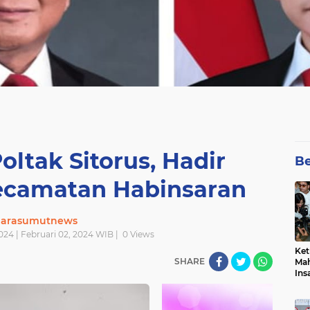
oltak Sitorus, Hadir
Be
camatan Habinsaran
uarasumutnews
024 | Februari 02, 2024 WIB |
0
Views
Ket
SHARE
Mah
Ins
Men
Pem