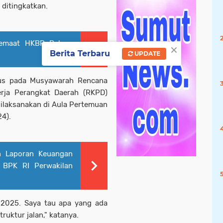
 ditingkatkan.
Jemaat HKBP Bahwa
×
Berita Terbaru
UPDATE
orus pada Musyawarah Rencana
rja Perangkat Daerah (RKPD)
ilaksanakan di Aula Pertemuan
24).
n Laporan Keuangan
 BPK RI Perwakilan
n 2025. Saya tau apa yang ada
ruktur jalan," katanya.