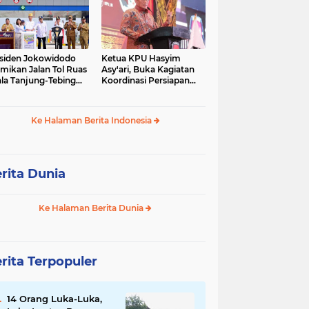
siden Jokowidodo
Ketua KPU Hasyim
mikan Jalan Tol Ruas
Asy'ari, Buka Kagiatan
la Tanjung-Tebing
Koordinasi Persiapan
ggi-Parapat.
Penyelesaian
Perselisihan
Ke Halaman Berita Indonesia
rita Dunia
Ke Halaman Berita Dunia
rita Terpopuler
14 Orang Luka-Luka,