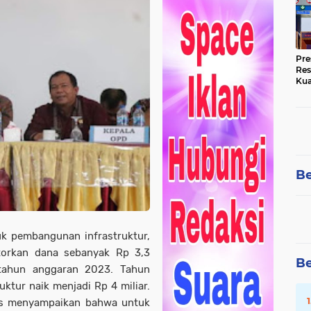
Pre
Res
Kua
Tin
Be
uk pembangunan infrastruktur,
torkan dana sebanyak Rp 3,3
Be
 tahun anggaran 2023. Tahun
ktur naik menjadi Rp 4 miliar.
gas menyampaikan bahwa untuk