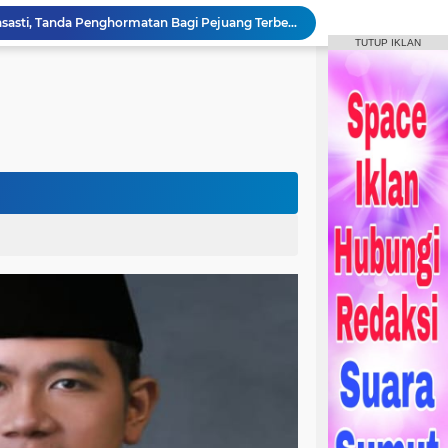
Bupati Tandatangani Prasasti, Tanda Penghormatan Bagi Pejuang Terbentuknya Kabupaten Humbahas
TUTUP IKLAN
Bupati Humbahas Tutup Bupati Cup, Puluhan Ribu Penonton Padati Lapangan Merdeka Saksikan Final.
Bupati Humbahas Berikan Apresiasi kepada ‘Pahlawan Orange’ Ditengah Rangkaian Kegiatan HUT ke-23 Kab. Humbahas
Bupati Humbahas Letakkan Batu Pertama Pembangunan Cath Lab RSUD Doloksanggul
Bupati Humbang Hasundutan Serahkan KUA-PPAS Perubahan APBD Tahun Anggaran 2026
Bupati Humbahas Bersama Ketua Tim Wasev Pusterad Tinjau Sasaran TMMD.
Pemkab Humbang Hasundutan Salurkan Bantuan Sosial kepada Korban Kebakaran di Kecamatan Paranginan
Forum Konsultasi Publik RSUD Doloksanggul, Perkuat Komitmen Tingkatkan Mutu Pelayanan Kesehatan
Sinergi Pemkab Humbahas, Dinas Pertanian Sumut, dan Kodam I Bukit Barisan laksanakan Pemulihan 207 Hektar Lahan Sawah Pascabencana
Rangkaian HUT Ke-23 Humbahas KEREN, Artis “Halak Hita” Semarakkan Suasana di Bukit Inspirasi