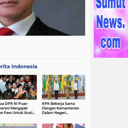
rita Indonesia
ua DPR RI Puan
KPK Bekerja Sama
arani Mengajak
Dengan Kementerian
an Pers Untuk Ikuti
Dalam Negeri
gawal Proses
Menyelenggarakan
ilu 2024
Rakornas