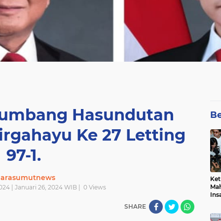
Humbang Hasundutan
Be
rgahayu Ke 27 Letting
97-1.
uarasumutnews
Ket
Mah
024 | Januari 26, 2024 WIB |
0
Views
Ins
Men
SHARE
Pem