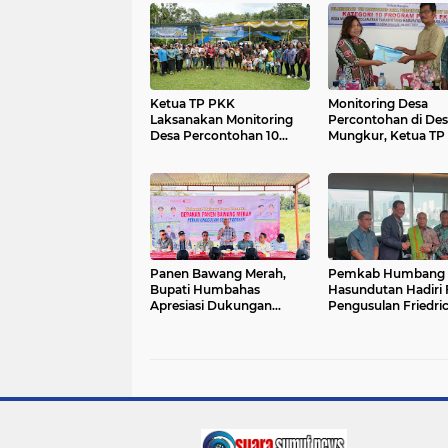
Ketua TP PKK
Monitoring Desa
Laksanakan Monitoring
Percontohan di Des
Desa Percontohan 10
Mungkur, Ketua TP
Program Pokok PKK
Humbahas Dorong
Tingkat Kabupaten
Penguatan 10 Prog
Pokok PKK
Panen Bawang Merah,
Pemkab Humbang
Bupati Humbahas
Hasundutan Hadiri
Apresiasi Dukungan
Pengusulan Friedri
Pemprov Sumut bagi
Silaban sebagai Pa
Petani
Nasional