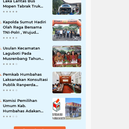
Laka Lantas Bus
Mopen Tabrak Truk
Sedang Parkir Di
Siborongborong
Kapolda Sumut Hadiri
Olah Raga Bersama
TNI-Polri , Wujud
Kebersamaan Menjaga
NKRI
Usulan Kecamatan
Laguboti Pada
Musrenbang Tahun
2025, Bupati Toba
Semua Usulan Harus
Mendukung
Pemkab Humbahas
Pertumbuhan
Laksanakan Konsultasi
Pariwisata.
Publik Ranperda
Pemajuan
Kebudayaan Daerah
Komisi Pemilihan
Umum Kab.
Humbahas Adakan
Sosialisasi & Simulasi,
Pemungutan Sampai
Rekapitulasi Suara.