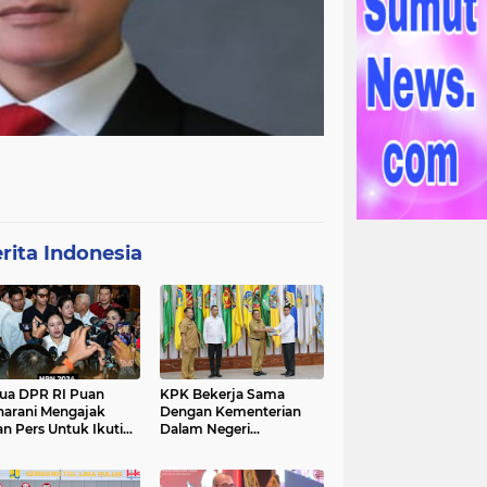
rita Indonesia
ua DPR RI Puan
KPK Bekerja Sama
arani Mengajak
Dengan Kementerian
an Pers Untuk Ikuti
Dalam Negeri
gawal Proses
Menyelenggarakan
ilu 2024
Rakornas