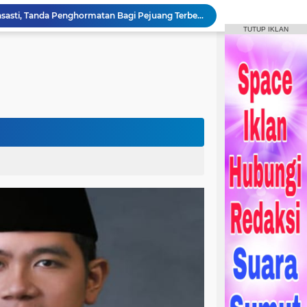
Bupati Humbahas Tutup Bupati Cup, Puluhan Ribu Penonton Padati Lapangan Merdeka Saksikan Final.
TUTUP IKLAN
Bupati Humbahas Berikan Apresiasi kepada ‘Pahlawan Orange’ Ditengah Rangkaian Kegiatan HUT ke-23 Kab. Humbahas
Bupati Humbahas Letakkan Batu Pertama Pembangunan Cath Lab RSUD Doloksanggul
Bupati Humbang Hasundutan Serahkan KUA-PPAS Perubahan APBD Tahun Anggaran 2026
Bupati Humbahas Bersama Ketua Tim Wasev Pusterad Tinjau Sasaran TMMD.
Pemkab Humbang Hasundutan Salurkan Bantuan Sosial kepada Korban Kebakaran di Kecamatan Paranginan
Forum Konsultasi Publik RSUD Doloksanggul, Perkuat Komitmen Tingkatkan Mutu Pelayanan Kesehatan
Sinergi Pemkab Humbahas, Dinas Pertanian Sumut, dan Kodam I Bukit Barisan laksanakan Pemulihan 207 Hektar Lahan Sawah Pascabencana
Rangkaian HUT Ke-23 Humbahas KEREN, Artis “Halak Hita” Semarakkan Suasana di Bukit Inspirasi
Bupati Tandatangani Prasasti, Tanda Penghormatan Bagi Pejuang Terbentuknya Kabupaten Humbahas