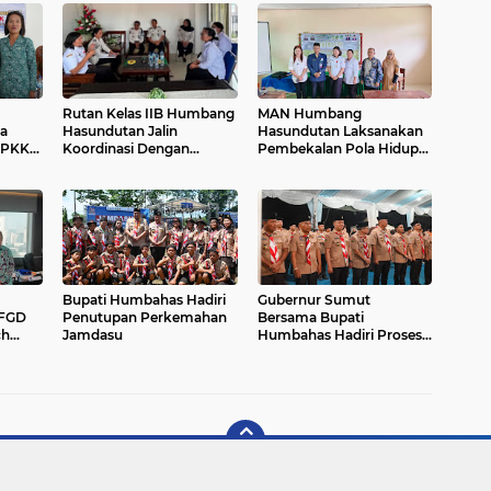
Rutan Kelas IIB Humbang
MAN Humbang
a
Hasundutan Jalin
Hasundutan Laksanakan
 PKK
Koordinasi Dengan
Pembekalan Pola Hidup
Puskesmas Matiti, Untuk
Sehat
ram
Percepatan Perizinan
Klinik
Bupati Humbahas Hadiri
Gubernur Sumut
 FGD
Penutupan Perkemahan
Bersama Bupati
ch
Jamdasu
Humbahas Hadiri Prosesi
hlawan
Api Unggun Jamdasu XI di
Sibolangit