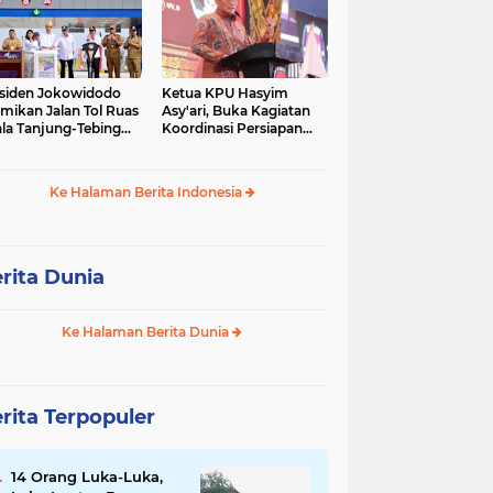
siden Jokowidodo
Ketua KPU Hasyim
mikan Jalan Tol Ruas
Asy'ari, Buka Kagiatan
la Tanjung-Tebing
Koordinasi Persiapan
ggi-Parapat.
Penyelesaian
Perselisihan
Ke Halaman Berita Indonesia
rita Dunia
Ke Halaman Berita Dunia
rita Terpopuler
14 Orang Luka-Luka,