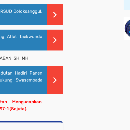
 RSUD Doloksanggul,
g Atlet Taekwondo
ABAN ,SH, MH.
utan Hadiri Panen
 Dukung Swasembada
dutan Mengucapkan
97-1 (Sejuta).