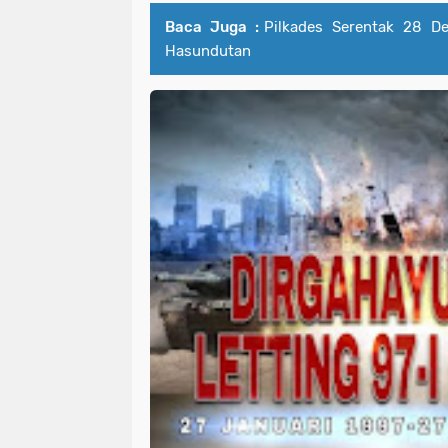
Baca Juga :
Pilkades Serentak 28 D
Hasundutan