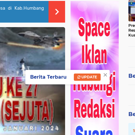
esa di Kab.Humbang
Pre
Res
Kua
Tin
×
Be
Berita Terbaru
UPDATE
Be