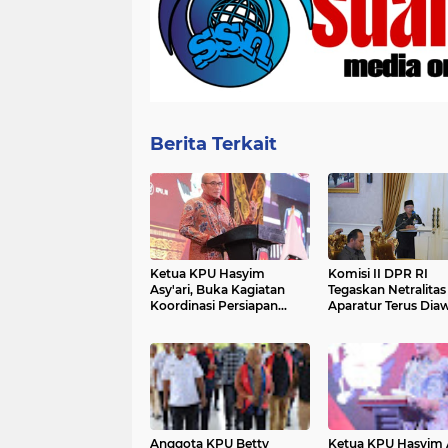
Berita Terkait
Ketua KPU Hasyim
Komisi II DPR RI
Asy'ari, Buka Kagiatan
Tegaskan Netralitas
Koordinasi Persiapan
Aparatur Terus Diawasi
Penyelesaian Perselisihan
Selama Pemilu
Berlangsung
Anggota KPU Betty
Ketua KPU Hasyim A