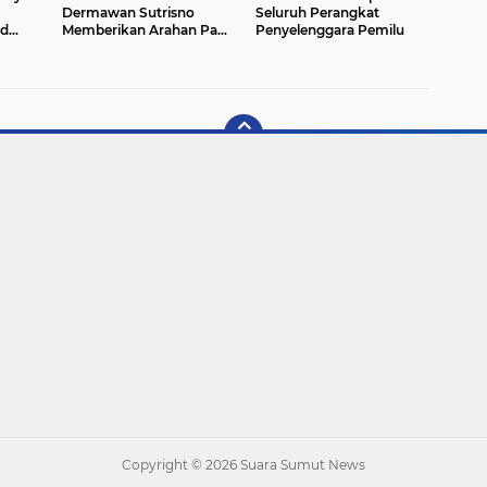
Dermawan Sutrisno
Seluruh Perangkat
ad
Memberikan Arahan Pada
Penyelenggara Pemilu
o
Rapat Monitoring
kan
Pelantikan KPPS.
Copyright ©
2026 Suara Sumut News