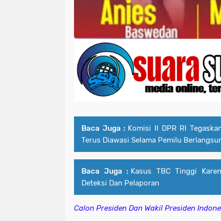
Baca Juga :
Komisi II DPR RI Tegaskan
Terus Diawasi Selama Pemilu Berlangsu
Baca Juga :
Kasus TBC Tinggi Karen
Deteksi Dan Pelaporan
Calon Presiden Dan Wakil Presiden Indon