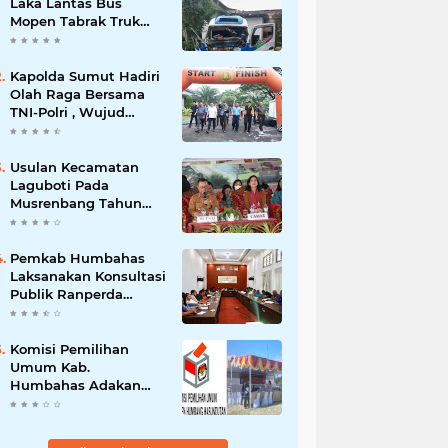
Laka Lantas Bus
Mopen Tabrak Truk
Sedang Parkir Di
Siborongborong
Kapolda Sumut Hadiri
Olah Raga Bersama
TNI-Polri , Wujud
Kebersamaan Menjaga
NKRI
Usulan Kecamatan
Laguboti Pada
Musrenbang Tahun
2025, Bupati Toba
Semua Usulan Harus
Mendukung
Pemkab Humbahas
Pertumbuhan
Laksanakan Konsultasi
Pariwisata.
Publik Ranperda
Pemajuan
Kebudayaan Daerah
Komisi Pemilihan
Umum Kab.
Humbahas Adakan
Sosialisasi & Simulasi,
Pemungutan Sampai
Rekapitulasi Suara.