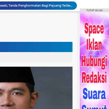
Bupati Tandatangani Prasasti, Tanda Penghormatan Bagi Pejuang Terbentuknya Kabupaten Humbahas
TUTUP IKLAN
Bupati Humbahas Tutup Bupati Cup, Puluhan Ribu Penonton Padati Lapangan Merdeka Saksikan Final.
Bupati Humbahas Berikan Apresiasi kepada ‘Pahlawan Orange’ Ditengah Rangkaian Kegiatan HUT ke-23 Kab. Humbahas
Bupati Humbahas Letakkan Batu Pertama Pembangunan Cath Lab RSUD Doloksanggul
Bupati Humbang Hasundutan Serahkan KUA-PPAS Perubahan APBD Tahun Anggaran 2026
Bupati Humbahas Bersama Ketua Tim Wasev Pusterad Tinjau Sasaran TMMD.
Pemkab Humbang Hasundutan Salurkan Bantuan Sosial kepada Korban Kebakaran di Kecamatan Paranginan
Forum Konsultasi Publik RSUD Doloksanggul, Perkuat Komitmen Tingkatkan Mutu Pelayanan Kesehatan
Sinergi Pemkab Humbahas, Dinas Pertanian Sumut, dan Kodam I Bukit Barisan laksanakan Pemulihan 207 Hektar Lahan Sawah Pascabencana
Rangkaian HUT Ke-23 Humbahas KEREN, Artis “Halak Hita” Semarakkan Suasana di Bukit Inspirasi