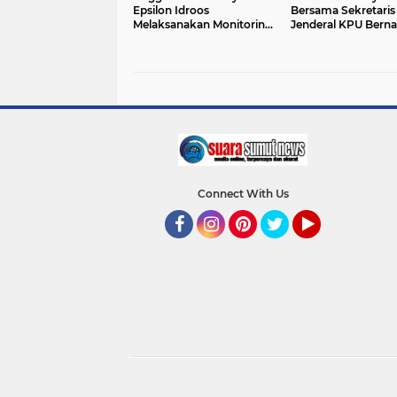
Epsilon Idroos
Bersama Sekretaris
Melaksanakan Monitoring
Jenderal KPU Bern
Terhadap Gudang
Dermawan Sutrisn
Logistik.
Monitoring Pelanti
KPPS
Connect With Us
Facebook
Instagram
Pinterest
Twitter
YouTube