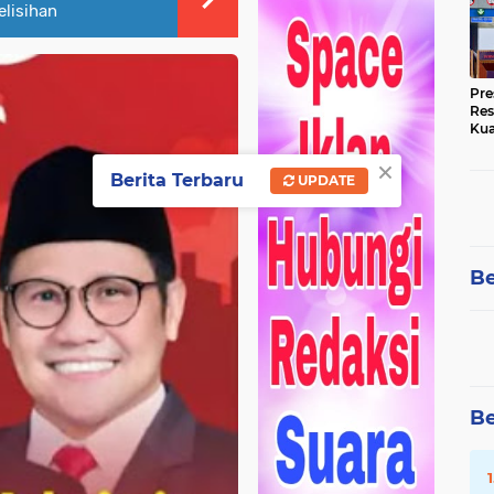
elisihan
Pre
Res
Kua
Tin
×
Berita Terbaru
UPDATE
Be
Be