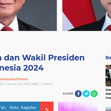
n dan Wakil Presiden
Be
nesia 2024
uarasumutnews
024 | Januari 22, 2024 WIB |
0
Views
Ket
SHARE
Mah
Ins
Men
Pem
ari, Buka Kagiatan