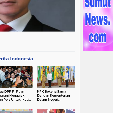
rita Indonesia
ua DPR RI Puan
KPK Bekerja Sama
arani Mengajak
Dengan Kementerian
an Pers Untuk Ikuti
Dalam Negeri
gawal Proses
Menyelenggarakan
ilu 2024
Rakornas