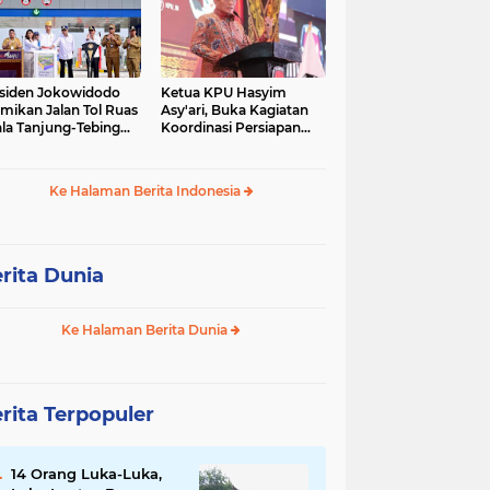
siden Jokowidodo
Ketua KPU Hasyim
mikan Jalan Tol Ruas
Asy'ari, Buka Kagiatan
la Tanjung-Tebing
Koordinasi Persiapan
ggi-Parapat.
Penyelesaian
Perselisihan
Ke Halaman Berita Indonesia
rita Dunia
Ke Halaman Berita Dunia
rita Terpopuler
14 Orang Luka-Luka,