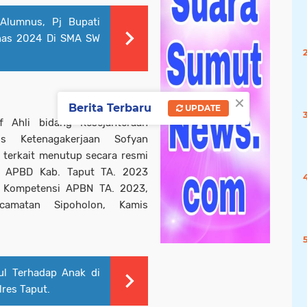
Alumnus, Pj Bupati
knas 2024 Di SMA SW
×
Berita Terbaru
UPDATE
f Ahli bidang Kesejahteraan
s Ketenagakerjaan Sofyan
terkait menutup secara resmi
si APBD Kab. Taput TA. 2023
s Kompetensi APBN TA. 2023,
camatan Sipoholon, Kamis
l Terhadap Anak di
res Taput.