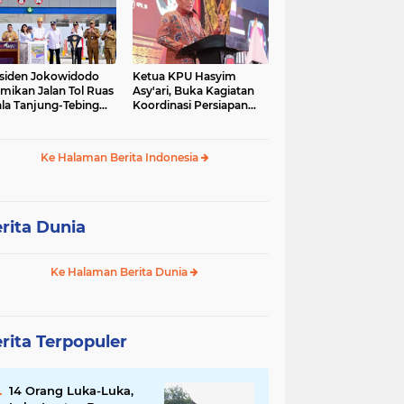
siden Jokowidodo
Ketua KPU Hasyim
mikan Jalan Tol Ruas
Asy'ari, Buka Kagiatan
la Tanjung-Tebing
Koordinasi Persiapan
ggi-Parapat.
Penyelesaian
Perselisihan
Ke Halaman Berita Indonesia
rita Dunia
Ke Halaman Berita Dunia
rita Terpopuler
14 Orang Luka-Luka,