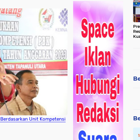
Pre
Res
Kua
Tin
Be
Be
n Berdasarkan Unit Kompetensi