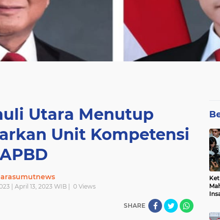
nuli Utara Menutup
Be
sarkan Unit Kompetensi
APBD
uarasumutnews
Ket
Mah
023 | April 13, 2023 WIB |
0
Views
Ins
Men
SHARE
Pem