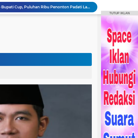
Bupati Humbahas Tutup Bupati Cup, Puluhan Ribu Penonton Padati Lapangan Merdeka Saksikan Final.
TUTUP IKLAN
Bupati Humbahas Berikan Apresiasi kepada ‘Pahlawan Orange’ Ditengah Rangkaian Kegiatan HUT ke-23 Kab. Humbahas
Bupati Humbahas Letakkan Batu Pertama Pembangunan Cath Lab RSUD Doloksanggul
ogramkan Menjadi Puskesmas Rawat Inap.
Bupati Humbahas Bersama Ketua Tim Wasev Pusterad Tinjau Sasaran TMMD.
Pemkab Humbang Hasundutan Salurkan Bantuan Sosial kepada Korban Kebakaran di Kecamatan Paranginan
Forum Konsultasi Publik RSUD Doloksanggul, Perkuat Komitmen Tingkatkan Mutu Pelayanan Kesehatan
Sinergi Pemkab Humbahas, Dinas Pertanian Sumut, dan Kodam I Bukit Barisan laksanakan Pemulihan 207 Hektar Lahan Sawah Pascabencana
Rangkaian HUT Ke-23 Humbahas KEREN, Artis “Halak Hita” Semarakkan Suasana di Bukit Inspirasi
Bupati Tandatangani Prasasti, Tanda Penghormatan Bagi Pejuang Terbentuknya Kabupaten Humbahas