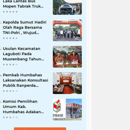
Laka Lantas Bus
Mopen Tabrak Truk
Sedang Parkir Di
Siborongborong
Kapolda Sumut Hadiri
Olah Raga Bersama
TNI-Polri , Wujud
Kebersamaan Menjaga
NKRI
Usulan Kecamatan
Laguboti Pada
Musrenbang Tahun
2025, Bupati Toba
Semua Usulan Harus
Mendukung
Pemkab Humbahas
Pertumbuhan
Laksanakan Konsultasi
Pariwisata.
Publik Ranperda
Pemajuan
Kebudayaan Daerah
Komisi Pemilihan
Umum Kab.
Humbahas Adakan
Sosialisasi & Simulasi,
Pemungutan Sampai
Rekapitulasi Suara.