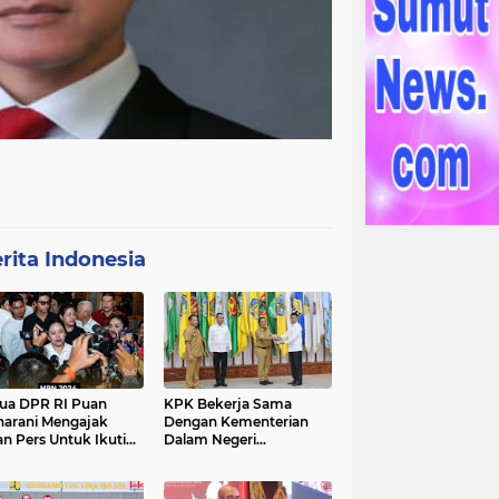
rita Indonesia
ua DPR RI Puan
KPK Bekerja Sama
arani Mengajak
Dengan Kementerian
an Pers Untuk Ikuti
Dalam Negeri
gawal Proses
Menyelenggarakan
ilu 2024
Rakornas