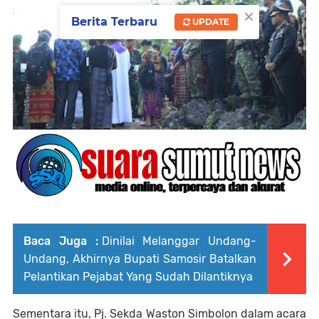
×
Berita Terbaru
UPDATE
Baca Juga :
Dinilai Melanggar Undang-
Undang, Akhirnya Bupati Samosir Batalkan
Pelantikan Pejabat Yang Sudah Dilantiknya
Sementara itu, Pj. Sekda Waston Simbolon dalam acara