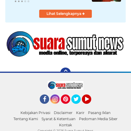
Kebudayaan Daerah
Lihat Selengkapnya
Facebook
Instagram
Pinterest
Twitter
YouTube
Kebijakan Privasi
Disclaimer
Karir
Pasang Iklan
Tentang Kami
Syarat & Ketentuan
Pedoman Media Siber
Kontak
Copyright ©
2026 Suara Sumut News