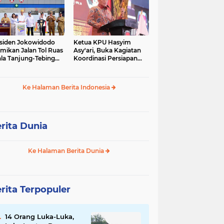
siden Jokowidodo
Ketua KPU Hasyim
mikan Jalan Tol Ruas
Asy'ari, Buka Kagiatan
la Tanjung-Tebing
Koordinasi Persiapan
ggi-Parapat.
Penyelesaian
Perselisihan
Ke Halaman Berita Indonesia
rita Dunia
Ke Halaman Berita Dunia
rita Terpopuler
14 Orang Luka-Luka,