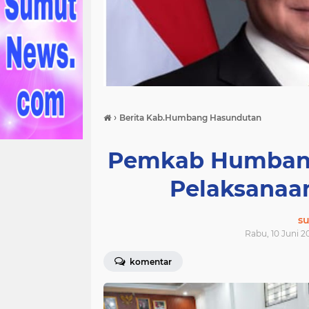
›
Berita Kab.Humbang Hasundutan
Pemkab Humbang
Pelaksanaa
s
Rabu, 10 Juni 2
komentar