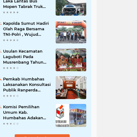
Laka Lantas Bus
Mopen Tabrak Truk
Sedang Parkir Di
Siborongborong
Kapolda Sumut Hadiri
Olah Raga Bersama
TNI-Polri , Wujud
Kebersamaan Menjaga
NKRI
Usulan Kecamatan
Laguboti Pada
Musrenbang Tahun
2025, Bupati Toba
Semua Usulan Harus
Mendukung
Pemkab Humbahas
Pertumbuhan
Laksanakan Konsultasi
Pariwisata.
Publik Ranperda
Pemajuan
Kebudayaan Daerah
Komisi Pemilihan
Umum Kab.
Humbahas Adakan
Sosialisasi & Simulasi,
Pemungutan Sampai
Rekapitulasi Suara.