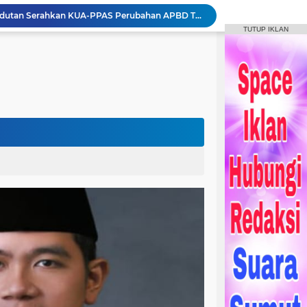
Bupati Humbang Hasundutan Serahkan KUA-PPAS Perubahan APBD Tahun Anggaran 2026
Bupati Humbahas Bersama Ketua Tim Wasev Pusterad Tinjau Sasaran TMMD.
TUTUP IKLAN
Pemkab Humbang Hasundutan Salurkan Bantuan Sosial kepada Korban Kebakaran di Kecamatan Paranginan
Forum Konsultasi Publik RSUD Doloksanggul, Perkuat Komitmen Tingkatkan Mutu Pelayanan Kesehatan
Sinergi Pemkab Humbahas, Dinas Pertanian Sumut, dan Kodam I Bukit Barisan laksanakan Pemulihan 207 Hektar Lahan Sawah Pascabencana
Rangkaian HUT Ke-23 Humbahas KEREN, Artis “Halak Hita” Semarakkan Suasana di Bukit Inspirasi
Bupati Tandatangani Prasasti, Tanda Penghormatan Bagi Pejuang Terbentuknya Kabupaten Humbahas
Bupati Humbahas Tutup Bupati Cup, Puluhan Ribu Penonton Padati Lapangan Merdeka Saksikan Final.
Bupati Humbahas Berikan Apresiasi kepada ‘Pahlawan Orange’ Ditengah Rangkaian Kegiatan HUT ke-23 Kab. Humbahas
Karutan Humbahas Sambut Kakanwil Ditjenpas Sumut Laksanakan Monitoring dan Evaluasi