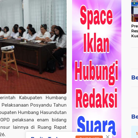
Pre
Res
Kua
Tin
Be
rintah Kabupaten Humbang
i Pelaksanaan Posyandu Tahun
Kabupaten Humbang Hasundutan
Be
 OPD pelaksana enam bidang
nsur lainnya di Ruang Rapat
×
26.