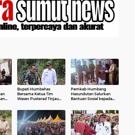
Bupati Humbahas
Pemkab Humbang
kan
Bersama Ketua Tim
Hasundutan Salurkan
han
Wasev Pusterad Tinjau
Bantuan Sosial kepada
ran
Sasaran TMMD.
Korban Kebakaran di
Kecamatan Paranginan