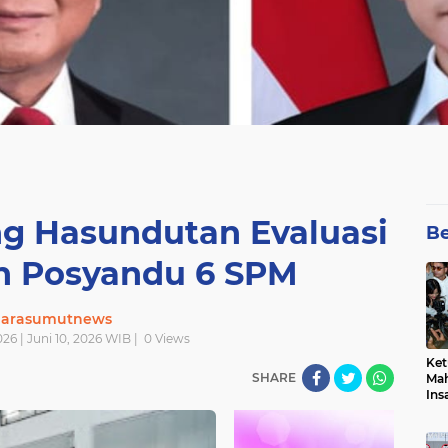
 Hasundutan Evaluasi
Be
n Posyandu 6 SPM
uarasumutnews
026 | Juni 10, 2026 WIB |
0
Views
Ket
SHARE
Mah
Ins
Men
Pem