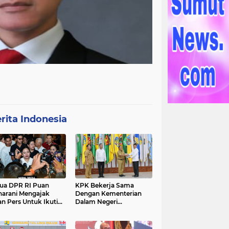
rita Indonesia
ua DPR RI Puan
KPK Bekerja Sama
arani Mengajak
Dengan Kementerian
an Pers Untuk Ikuti
Dalam Negeri
gawal Proses
Menyelenggarakan
ilu 2024
Rakornas