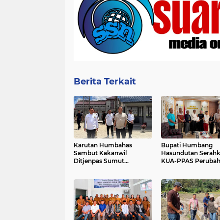
Berita Terkait
Karutan Humbahas
Bupati Humbang
Sambut Kakanwil
Hasundutan Serah
Ditjenpas Sumut
KUA-PPAS Peruba
Laksanakan Monitoring
APBD Tahun Angga
dan Evaluasi
2026