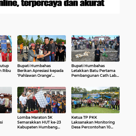
Tutup
Bupati Humbahas
Bupati Humbahas
n Ribu
Berikan Apresiasi kepada
Letakkan Batu Pertama
‘Pahlawan Orange’
Pembangunan Cath Lab
Ditengah Rangkaian
RSUD Doloksanggul
Kegiatan HUT ke-23 Kab.
Humbahas
Lomba Maraton 5K
Ketua TP PKK
si
Semarakkan HUT ke-23
Laksanakan Monitoring
Kabupaten Humbang
Desa Percontohan 10
our de
Hasundutan
Program Pokok PKK