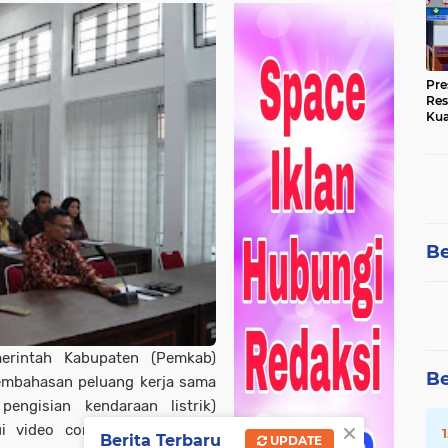
Pre
Res
Kua
Tin
Be
erintah Kabupaten (Pemkab)
Be
mbahasan peluang kerja sama
pengisian kendaraan listrik)
×
 video conference (Vidcon),
Berita Terbaru
UPDATE