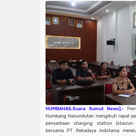
HUMBAHAS,Suara Sumut News],-
Pem
Humbang Hasundutan mengikuti rapat pe
penyediaan charging station (stasiun 
bersama PT Rekadaya Indotama melalui