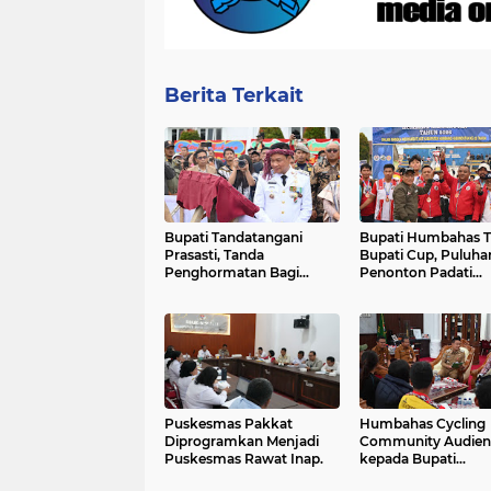
Berita Terkait
Bupati Tandatangani
Bupati Humbahas 
Prasasti, Tanda
Bupati Cup, Puluha
Penghormatan Bagi
Penonton Padati
Pejuang Terbentuknya
Lapangan Merdeka
Kabupaten Humbahas
Saksikan Final.
Puskesmas Pakkat
Humbahas Cycling
Diprogramkan Menjadi
Community Audien
Puskesmas Rawat Inap.
kepada Bupati
Humbahas, Bahas T