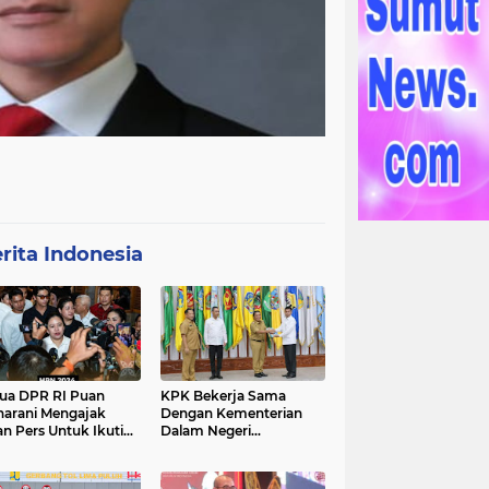
rita Indonesia
ua DPR RI Puan
KPK Bekerja Sama
arani Mengajak
Dengan Kementerian
an Pers Untuk Ikuti
Dalam Negeri
gawal Proses
Menyelenggarakan
ilu 2024
Rakornas