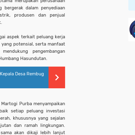
otama merupakan perusahaan
g bergerak dalam penyediaan
strik, produsen dan penjual
k.
i aspek terkait peluang kerja
 yang potensial, serta manfaat
m mendukung pengembangan
n Humbang Hasundutan.
 Kepala Desa Rembug
 Martogi Purba menyampaikan
k setiap peluang investasi
rah, khususnya yang sejalan
jutan dan ramah lingkungan.
sama akan dikaji lebih lanjut