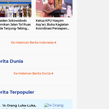
siden Jokowidodo
Ketua KPU Hasyim
mikan Jalan Tol Ruas
Asy'ari, Buka Kagiatan
la Tanjung-Tebing
Koordinasi Persiapan
ggi-Parapat.
Penyelesaian
Perselisihan
Ke Halaman Berita Indonesia
rita Dunia
Ke Halaman Berita Dunia
rita Terpopuler
14 Orang Luka-Luka,