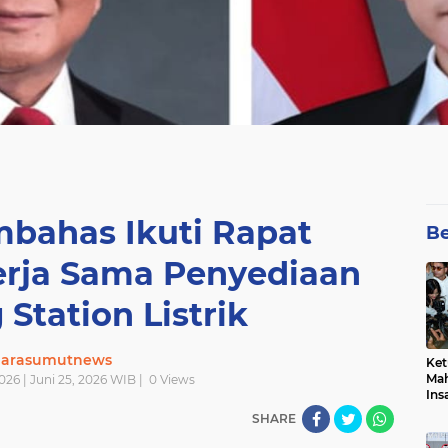
ahas Ikuti Rapat
Be
rja Sama Penyediaan
Station Listrik
uarasumutnews
Ket
Mah
026 | Juni 25, 2026 WIB |
0
Views
Ins
Men
SHARE
Pem