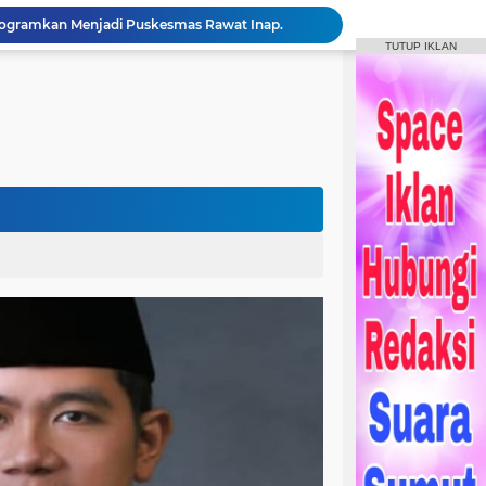
ogramkan Menjadi Puskesmas Rawat Inap.
Bupati Humbahas Bersama Ketua Tim Wasev Pusterad Tinjau Sasaran TMMD.
TUTUP IKLAN
Pemkab Humbang Hasundutan Salurkan Bantuan Sosial kepada Korban Kebakaran di Kecamatan Paranginan
Forum Konsultasi Publik RSUD Doloksanggul, Perkuat Komitmen Tingkatkan Mutu Pelayanan Kesehatan
Sinergi Pemkab Humbahas, Dinas Pertanian Sumut, dan Kodam I Bukit Barisan laksanakan Pemulihan 207 Hektar Lahan Sawah Pascabencana
Rangkaian HUT Ke-23 Humbahas KEREN, Artis “Halak Hita” Semarakkan Suasana di Bukit Inspirasi
Bupati Tandatangani Prasasti, Tanda Penghormatan Bagi Pejuang Terbentuknya Kabupaten Humbahas
Bupati Humbahas Tutup Bupati Cup, Puluhan Ribu Penonton Padati Lapangan Merdeka Saksikan Final.
Bupati Humbahas Berikan Apresiasi kepada ‘Pahlawan Orange’ Ditengah Rangkaian Kegiatan HUT ke-23 Kab. Humbahas
Bupati Humbahas Letakkan Batu Pertama Pembangunan Cath Lab RSUD Doloksanggul