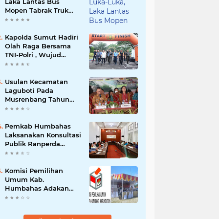
Laka Lantas Bus
Mopen Tabrak Truk
Sedang Parkir Di
Siborongborong
Kapolda Sumut Hadiri
Olah Raga Bersama
TNI-Polri , Wujud
Kebersamaan Menjaga
NKRI
Usulan Kecamatan
Laguboti Pada
Musrenbang Tahun
2025, Bupati Toba
Semua Usulan Harus
Mendukung
Pemkab Humbahas
Pertumbuhan
Laksanakan Konsultasi
Pariwisata.
Publik Ranperda
Pemajuan
Kebudayaan Daerah
Komisi Pemilihan
Umum Kab.
Humbahas Adakan
Sosialisasi & Simulasi,
Pemungutan Sampai
Rekapitulasi Suara.