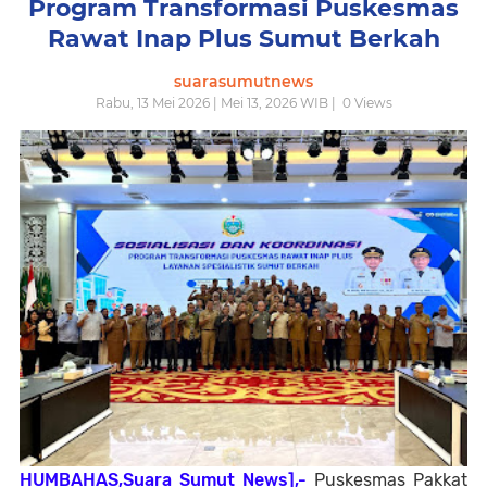
Program Transformasi Puskesmas
Rawat Inap Plus Sumut Berkah
suarasumutnews
Rabu, 13 Mei 2026 | Mei 13, 2026 WIB |
0
Views
HUMBAHAS,Suara Sumut News],-
Puskesmas Pakkat