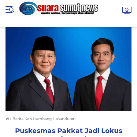
›
Berita Kab.Humbang Hasundutan
Puskesmas Pakkat Jadi Lokus