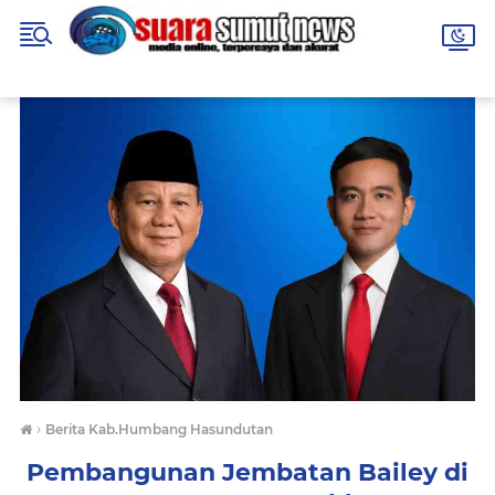
›
Berita Kab.Humbang Hasundutan
Pembangunan Jembatan Bailey di