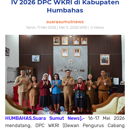
IV 2026 DPC WKRI di Kabupaten
Humbahas
suarasumutnews
Senin, 11 Mei 2026 | Mei 11, 2026 WIB |
0
Views
HUMBAHAS,Suara Sumut News],-
16-17 Mei 2026
mendatang, DPC WKRI (Dewan Pengurus Cabang