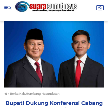
›
Berita Kab.Humbang Hasundutan
Bupati Dukung Konferensi Cabang