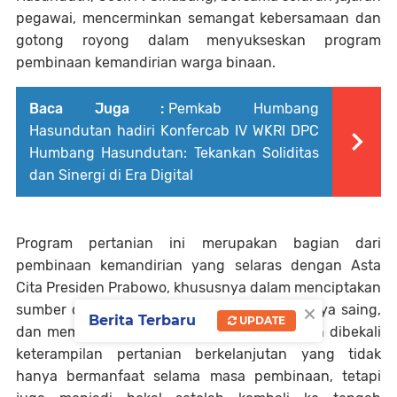
pegawai, mencerminkan semangat kebersamaan dan
gotong royong dalam menyukseskan program
pembinaan kemandirian warga binaan.
Baca Juga :
Pemkab Humbang
Hasundutan hadiri Konfercab IV WKRI DPC
Humbang Hasundutan: Tekankan Soliditas
dan Sinergi di Era Digital
Program pertanian ini merupakan bagian dari
pembinaan kemandirian yang selaras dengan Asta
Cita Presiden Prabowo, khususnya dalam menciptakan
×
sumber daya manusia yang produktif, berdaya saing,
Berita Terbaru
UPDATE
dan memiliki kepedulian sosial. Warga binaan dibekali
keterampilan pertanian berkelanjutan yang tidak
hanya bermanfaat selama masa pembinaan, tetapi