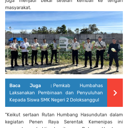
juga menjadi bekal setelah kembali ke tengah
masyarakat.
Baca Juga :
Pemkab Humbahas
Laksanakan Pembinaan dan Penyuluhan
Kepada Siswa SMK Negeri 2 Doloksanggul
"Keikut sertaan Rutan Humbang Hasundutan dalam
kegiatan Penen Raya Serentak Kemenipas ini