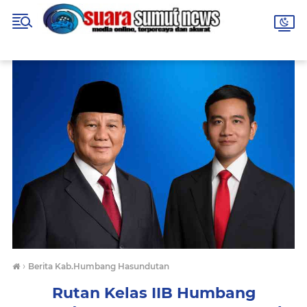
›
Berita Kab.Humbang Hasundutan
Rutan Kelas IIB Humbang