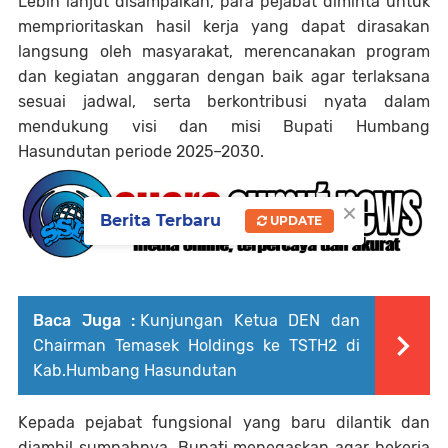
Lebih lanjut disampaikan, para pejabat diminta untuk
memprioritaskan hasil kerja yang dapat dirasakan
langsung oleh masyarakat, merencanakan program
dan kegiatan anggaran dengan baik agar terlaksana
sesuai jadwal, serta berkontribusi nyata dalam
mendukung visi dan misi Bupati Humbang
Hasundutan periode 2025–2030.
×
Berita Terbaru
UPDATE
Baca Juga :
Kunjungan Ketua DEN dan
Chairman Temasek Holdings ke TSTH2 di
Kab.Humbang Hasundutan ​
Kepada pejabat fungsional yang baru dilantik dan
diambil sumpahnya, Bupati menegaskan agar bekerja