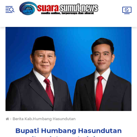
›
Berita Kab.Humbang Hasundutan
Bupati Humbang Hasundutan