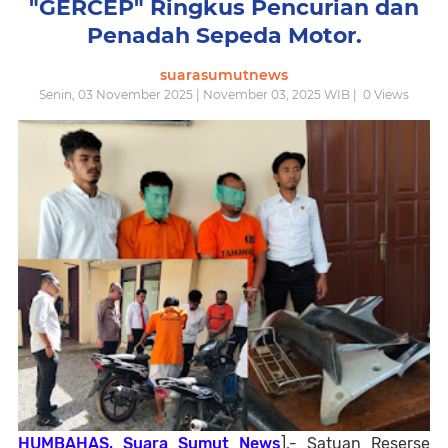
"GERCEP" Ringkus Pencurian dan
Penadah Sepeda Motor.
suarasumutnews
Senin, 03 November 2025 | November 03, 2025 WIB |
0
Views
HUMBAHAS, Suara Sumut News
],- Satuan Reserse