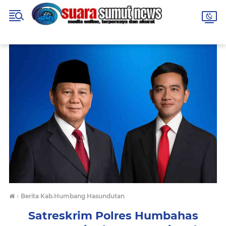
›
Berita Kab.Humbang Hasundutan
Satreskrim Polres Humbahas