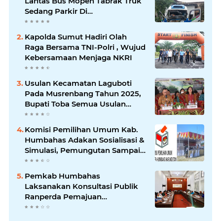
Lantas Bus Mopen Tabrak Truk
Sedang Parkir Di
Siborongborong
Kapolda Sumut Hadiri Olah
Raga Bersama TNI-Polri , Wujud
Kebersamaan Menjaga NKRI
Usulan Kecamatan Laguboti
Pada Musrenbang Tahun 2025,
Bupati Toba Semua Usulan
Harus Mendukung
Pertumbuhan Pariwisata.
Komisi Pemilihan Umum Kab.
Humbahas Adakan Sosialisasi &
Simulasi, Pemungutan Sampai
Rekapitulasi Suara.
Pemkab Humbahas
Laksanakan Konsultasi Publik
Ranperda Pemajuan
Kebudayaan Daerah