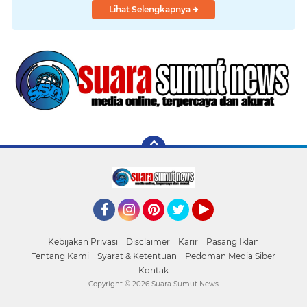
Lihat Selengkapnya
Facebook
Instagram
Pinterest
Twitter
YouTube
Kebijakan Privasi
Disclaimer
Karir
Pasang Iklan
Tentang Kami
Syarat & Ketentuan
Pedoman Media Siber
Kontak
Copyright ©
2026 Suara Sumut News