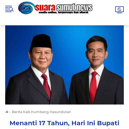
›
Berita Kab.Humbang Hasundutan
Menanti 17 Tahun, Hari Ini Bupati