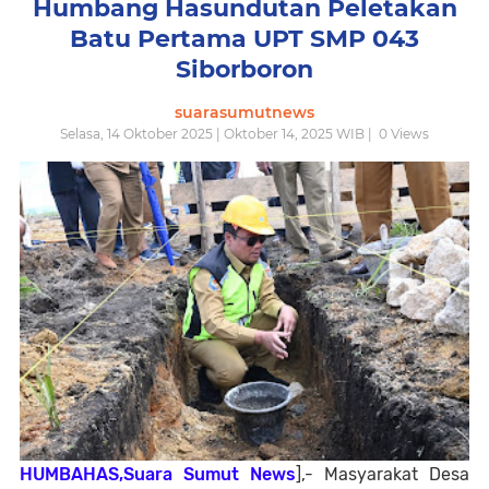
Humbang Hasundutan Peletakan
Batu Pertama UPT SMP 043
Siborboron
suarasumutnews
Selasa, 14 Oktober 2025 | Oktober 14, 2025 WIB |
0
Views
HUMBAHAS,Suara Sumut News
],- Masyarakat Desa