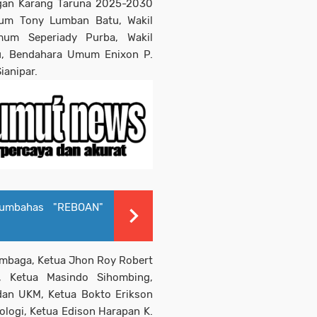
gan Karang Taruna 2025-2030
mum Tony Lumban Batu, Wakil
mum Seperiady Purba, Wakil
u, Bendahara Umum Enixon P.
ianipar.
umbahas "REBOAN"
embaga, Ketua Jhon Roy Robert
, Ketua Masindo Sihombing,
an UKM, Ketua Bokto Erikson
ologi, Ketua Edison Harapan K.