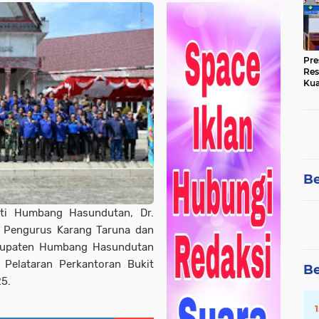
Pre
Res
Kua
Tin
Be
ati Humbang Hasundutan, Dr.
 Pengurus Karang Taruna dan
abupaten Humbang Hasundutan
Pelataran Perkantoran Bukit
Be
25.