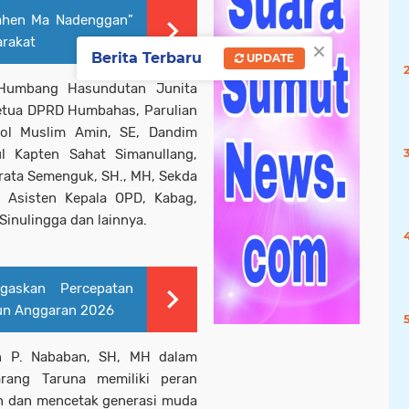
ahen Ma Nadenggan”
×
arakat
Berita Terbaru
UPDATE
i Humbang Hasundutan Junita
etua DPRD Humbahas, Parulian
ol Muslim Amin, SE, Dandim
l Kapten Sahat Simanullang,
arata Semenguk, SH., MH, Sekda
i, Asisten Kepala OPD, Kabag,
inulingga dan lainnya.
gaskan Percepatan
un Anggaran 2026
n P. Nababan, SH, MH dalam
ang Taruna memiliki peran
n dan mencetak generasi muda