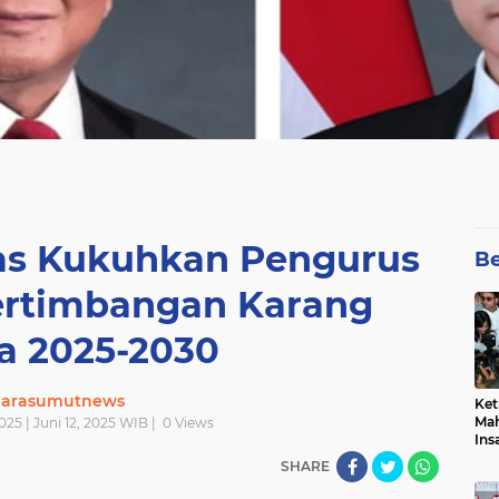
s Kukuhkan Pengurus
Be
Pertimbangan Karang
a 2025-2030
uarasumutnews
Ket
Mah
025 | Juni 12, 2025 WIB |
0
Views
Ins
Men
SHARE
Pem