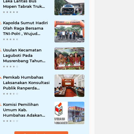
Laka Lantas Bus
Mopen Tabrak Truk
Sedang Parkir Di
Siborongborong
Kapolda Sumut Hadiri
Olah Raga Bersama
TNI-Polri , Wujud
Kebersamaan Menjaga
NKRI
Usulan Kecamatan
Laguboti Pada
Musrenbang Tahun
2025, Bupati Toba
Semua Usulan Harus
Mendukung
Pemkab Humbahas
Pertumbuhan
Laksanakan Konsultasi
Pariwisata.
Publik Ranperda
Pemajuan
Kebudayaan Daerah
Komisi Pemilihan
Umum Kab.
Humbahas Adakan
Sosialisasi & Simulasi,
Pemungutan Sampai
Rekapitulasi Suara.