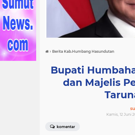
›
Berita Kab.Humbang Hasundutan
Bupati Humbaha
dan Majelis 
Tarun
s
Kamis, 12 Juni 2
komentar