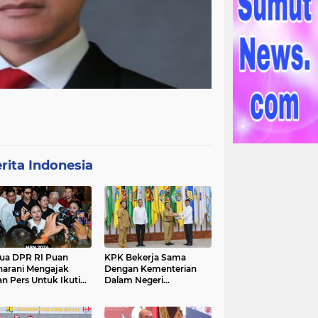
rita Indonesia
ua DPR RI Puan
KPK Bekerja Sama
arani Mengajak
Dengan Kementerian
an Pers Untuk Ikuti
Dalam Negeri
gawal Proses
Menyelenggarakan
ilu 2024
Rakornas