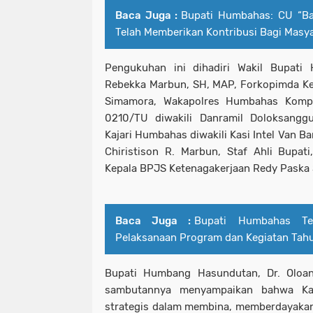
Baca Juga :
Bupati Humbahas: CU “B
Telah Memberikan Kontribusi Bagi Masy
Pengukuhan ini dihadiri Wakil Bupat
Rebekka Marbun, SH, MAP, Forkopimda K
Simamora, Wakapolres Humbahas Komp
0210/TU diwakili Danramil Doloksanggu
Kajari Humbahas diwakili Kasi Intel Van B
Chiristison R. Marbun, Staf Ahli Bupat
Kepala BPJS Ketenagakerjaan Redy Paska S
Baca Juga :
Bupati Humbahas Te
Pelaksanaan Program dan Kegiatan Tah
Bupati Humbang Hasundutan, Dr. Oloa
sambutannya menyampaikan bahwa Kar
strategis dalam membina, memberdayaka