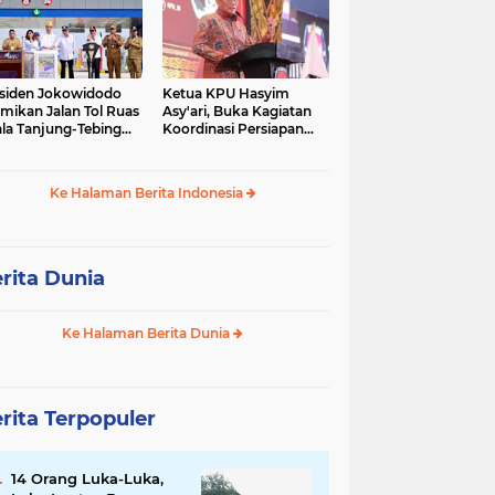
siden Jokowidodo
Ketua KPU Hasyim
mikan Jalan Tol Ruas
Asy'ari, Buka Kagiatan
la Tanjung-Tebing
Koordinasi Persiapan
ggi-Parapat.
Penyelesaian
Perselisihan
Ke Halaman Berita Indonesia
rita Dunia
Ke Halaman Berita Dunia
rita Terpopuler
14 Orang Luka-Luka,