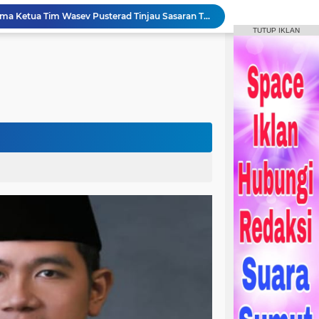
Bupati Humbahas Bersama Ketua Tim Wasev Pusterad Tinjau Sasaran TMMD.
TUTUP IKLAN
Pemkab Humbang Hasundutan Salurkan Bantuan Sosial kepada Korban Kebakaran di Kecamatan Paranginan
Forum Konsultasi Publik RSUD Doloksanggul, Perkuat Komitmen Tingkatkan Mutu Pelayanan Kesehatan
Sinergi Pemkab Humbahas, Dinas Pertanian Sumut, dan Kodam I Bukit Barisan laksanakan Pemulihan 207 Hektar Lahan Sawah Pascabencana
Rangkaian HUT Ke-23 Humbahas KEREN, Artis “Halak Hita” Semarakkan Suasana di Bukit Inspirasi
Bupati Tandatangani Prasasti, Tanda Penghormatan Bagi Pejuang Terbentuknya Kabupaten Humbahas
Bupati Humbahas Tutup Bupati Cup, Puluhan Ribu Penonton Padati Lapangan Merdeka Saksikan Final.
Bupati Humbahas Berikan Apresiasi kepada ‘Pahlawan Orange’ Ditengah Rangkaian Kegiatan HUT ke-23 Kab. Humbahas
Bupati Humbahas Letakkan Batu Pertama Pembangunan Cath Lab RSUD Doloksanggul
Bupati Humbang Hasundutan Serahkan KUA-PPAS Perubahan APBD Tahun Anggaran 2026