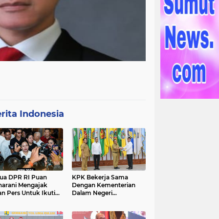
rita Indonesia
ua DPR RI Puan
KPK Bekerja Sama
arani Mengajak
Dengan Kementerian
an Pers Untuk Ikuti
Dalam Negeri
gawal Proses
Menyelenggarakan
ilu 2024
Rakornas