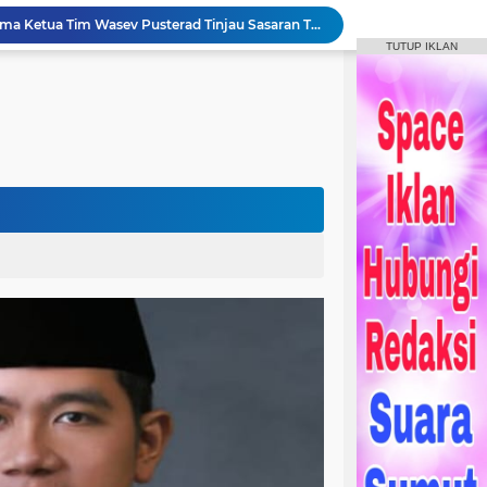
Bupati Humbahas Bersama Ketua Tim Wasev Pusterad Tinjau Sasaran TMMD.
TUTUP IKLAN
Pemkab Humbang Hasundutan Salurkan Bantuan Sosial kepada Korban Kebakaran di Kecamatan Paranginan
Forum Konsultasi Publik RSUD Doloksanggul, Perkuat Komitmen Tingkatkan Mutu Pelayanan Kesehatan
Sinergi Pemkab Humbahas, Dinas Pertanian Sumut, dan Kodam I Bukit Barisan laksanakan Pemulihan 207 Hektar Lahan Sawah Pascabencana
Rangkaian HUT Ke-23 Humbahas KEREN, Artis “Halak Hita” Semarakkan Suasana di Bukit Inspirasi
Bupati Tandatangani Prasasti, Tanda Penghormatan Bagi Pejuang Terbentuknya Kabupaten Humbahas
Bupati Humbahas Tutup Bupati Cup, Puluhan Ribu Penonton Padati Lapangan Merdeka Saksikan Final.
Bupati Humbahas Berikan Apresiasi kepada ‘Pahlawan Orange’ Ditengah Rangkaian Kegiatan HUT ke-23 Kab. Humbahas
Bupati Humbahas Letakkan Batu Pertama Pembangunan Cath Lab RSUD Doloksanggul
Bupati Humbang Hasundutan Serahkan KUA-PPAS Perubahan APBD Tahun Anggaran 2026