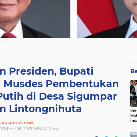
n Presiden, Bupati
Be
i Musdes Pembentukan
Putih di Desa Sigumpar
n Lintongnihuta
Ket
Mah
Ins
uarasumutnews
Men
025 | Mei 08, 2025 WIB |
0
Views
Pem