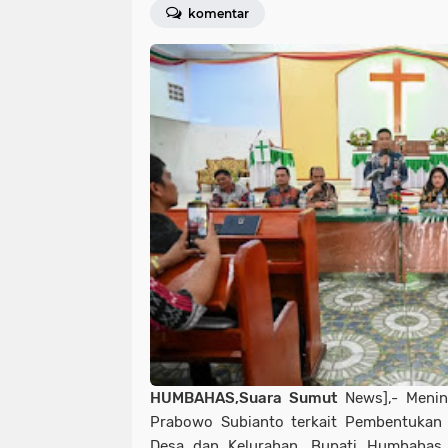
komentar
HUMBAHAS,Suara Sumut
News],- Menind
Prabowo Subianto terkait Pembentukan 
Desa dan Kelurahan, Bupati Humbahas 