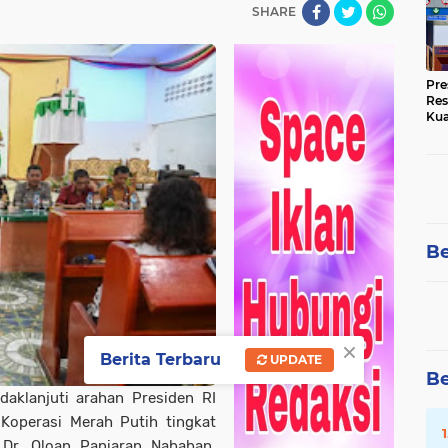
SHARE
Pre
Res
Kua
Tin
Be
×
Berita Terbaru
UPDATE
Be
aklanjuti arahan Presiden RI
Koperasi Merah Putih tingkat
Dr. Oloan Paniaran Nababan,