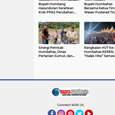
Bupati Humbang
Bupati Humbahas
Hasundutan Serahkan
Bersama Ketua Tim
KUA-PPAS Perubahan
Wasev Pusterad Tin
APBD Tahun Anggaran
Sasaran TMMD.
2026
Sinergi Pemkab
Rangkaian HUT Ke-
Humbahas, Dinas
Humbahas KEREN, A
Pertanian Sumut, dan
“Halak Hita” Sema
Kodam I Bukit Barisan
Suasana di Bukit Ins
laksanakan Pemulihan
207 Hektar Lahan Sawah
Pascabencana
Connect With Us