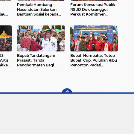
Pemkab Humbang
Forum Konsultasi Publik
Hasundutan Salurkan
RSUD Doloksanggul,
jau
Bantuan Sosial kepada
Perkuat Komitmen
Korban Kebakaran di
Tingkatkan Mutu
Kecamatan Paranginan
Pelayanan Kesehatan
23
Bupati Tandatangani
Bupati Humbahas Tutup
rtis
Prasasti, Tanda
Bupati Cup, Puluhan Ribu
rakkan
Penghormatan Bagi
Penonton Padati
pirasi
Pejuang Terbentuknya
Lapangan Merdeka
Kabupaten Humbahas
Saksikan Final.