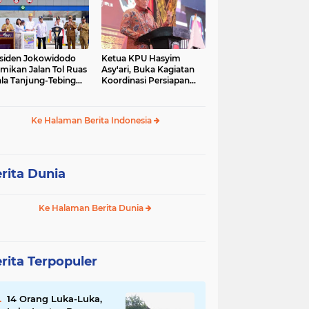
siden Jokowidodo
Ketua KPU Hasyim
mikan Jalan Tol Ruas
Asy'ari, Buka Kagiatan
la Tanjung-Tebing
Koordinasi Persiapan
ggi-Parapat.
Penyelesaian
Perselisihan
Ke Halaman Berita Indonesia
rita Dunia
Ke Halaman Berita Dunia
rita Terpopuler
14 Orang Luka-Luka,