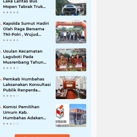
Laka Lantas Bus
Mopen Tabrak Truk
Sedang Parkir Di
Siborongborong
Kapolda Sumut Hadiri
Olah Raga Bersama
TNI-Polri , Wujud
Kebersamaan Menjaga
NKRI
Usulan Kecamatan
Laguboti Pada
Musrenbang Tahun
2025, Bupati Toba
Semua Usulan Harus
Mendukung
Pemkab Humbahas
Pertumbuhan
Laksanakan Konsultasi
Pariwisata.
Publik Ranperda
Pemajuan
Kebudayaan Daerah
Komisi Pemilihan
Umum Kab.
Humbahas Adakan
Sosialisasi & Simulasi,
Pemungutan Sampai
Rekapitulasi Suara.