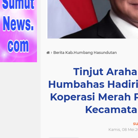
›
Berita Kab.Humbang Hasundutan
Tinjut Araha
Humbahas Hadir
Koperasi Merah 
Kecamata
s
Kamis, 08 Mei 2