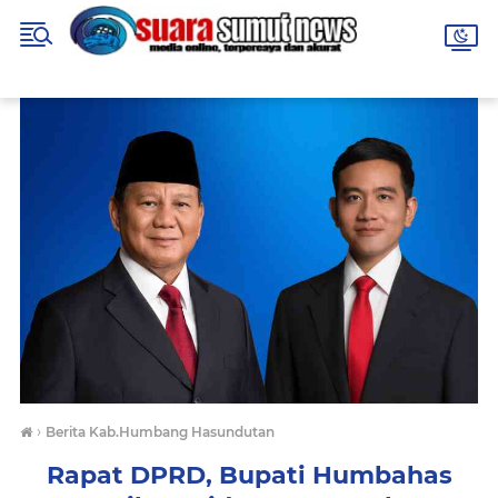
›
Berita Kab.Humbang Hasundutan
Rapat DPRD, Bupati Humbahas