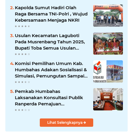
Kapolda Sumut Hadiri Olah
Raga Bersama TNI-Polri , Wujud
Kebersamaan Menjaga NKRI
Usulan Kecamatan Laguboti
Pada Musrenbang Tahun 2025,
Bupati Toba Semua Usulan
Harus Mendukung
Pertumbuhan Pariwisata.
Komisi Pemilihan Umum Kab.
Humbahas Adakan Sosialisasi &
Simulasi, Pemungutan Sampai
Rekapitulasi Suara.
Pemkab Humbahas
Laksanakan Konsultasi Publik
Ranperda Pemajuan
Kebudayaan Daerah
Lihat Selengkapnya