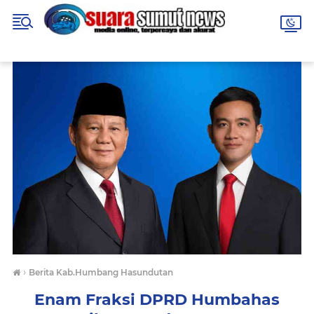
›
Berita Kab.Humbang Hasundutan
Enam Fraksi DPRD Humbahas