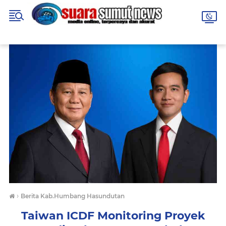
›
Berita Kab.Humbang Hasundutan
Taiwan ICDF Monitoring Proyek