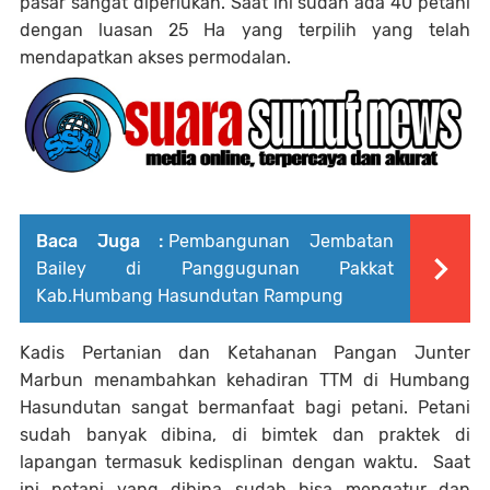
pasar sangat diperlukan. Saat ini sudah ada 40 petani
dengan luasan 25 Ha yang terpilih yang telah
mendapatkan akses permodalan.
Baca Juga :
Pembangunan Jembatan
Bailey di Panggugunan Pakkat
Kab.Humbang Hasundutan Rampung
Kadis Pertanian dan Ketahanan Pangan Junter
Marbun menambahkan kehadiran TTM di Humbang
Hasundutan sangat bermanfaat bagi petani. Petani
sudah banyak dibina, di bimtek dan praktek di
lapangan termasuk kedisplinan dengan waktu. Saat
ini petani yang dibina sudah bisa mengatur dan