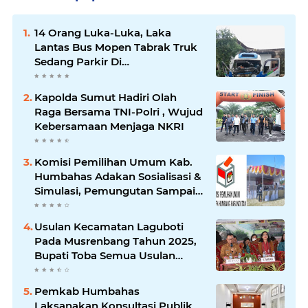
14 Orang Luka-Luka, Laka
Lantas Bus Mopen Tabrak Truk
Sedang Parkir Di
Siborongborong
Kapolda Sumut Hadiri Olah
Raga Bersama TNI-Polri , Wujud
Kebersamaan Menjaga NKRI
Komisi Pemilihan Umum Kab.
Humbahas Adakan Sosialisasi &
Simulasi, Pemungutan Sampai
Rekapitulasi Suara.
Usulan Kecamatan Laguboti
Pada Musrenbang Tahun 2025,
Bupati Toba Semua Usulan
Harus Mendukung
Pertumbuhan Pariwisata.
Pemkab Humbahas
Laksanakan Konsultasi Publik