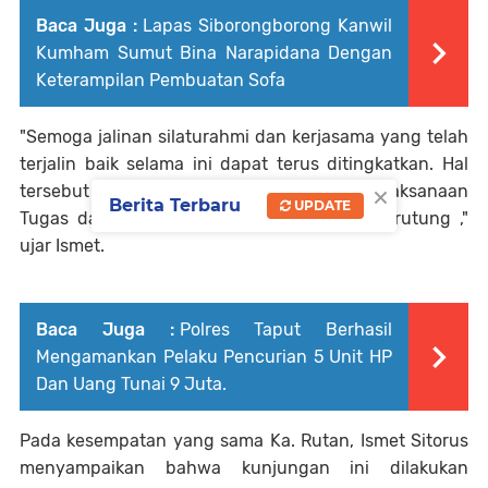
Baca Juga :
Lapas Siborongborong Kanwil
Kumham Sumut Bina Narapidana Dengan
Keterampilan Pembuatan Sofa
"Semoga jalinan silaturahmi dan kerjasama yang telah
terjalin baik selama ini dapat terus ditingkatkan. Hal
×
tersebut tentu untuk mendukung dalam pelaksanaan
Berita Terbaru
UPDATE
Tugas dan Fungsi (TUSI) Rutan Kelas IIB Tarutung ,"
ujar Ismet.
Baca Juga :
Polres Taput Berhasil
Mengamankan Pelaku Pencurian 5 Unit HP
Dan Uang Tunai 9 Juta.
Pada kesempatan yang sama Ka. Rutan, Ismet Sitorus
menyampaikan bahwa kunjungan ini dilakukan