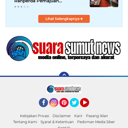
Ranperda Pemajuan
Kebudayaan Daerah
Lihat Selengkapnya
Facebook
Instagram
Pinterest
Twitter
YouTube
Kebijakan Privasi
Disclaimer
Karir
Pasang Iklan
Tentang Kami
Syarat & Ketentuan
Pedoman Media Siber
Kontak