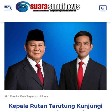
›
Berita Kab.Tapanuli Utara
Kepala Rutan Tarutung Kunjungi