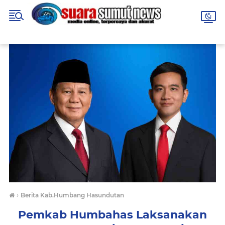
›
Berita Kab.Humbang Hasundutan
Pemkab Humbahas Laksanakan